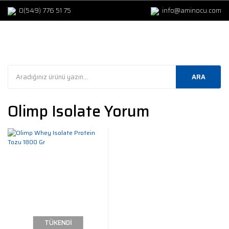
0(549) 776 51 75
info@aminocu.com
ARA
Olimp Isolate Yorum
TÜKENDİ