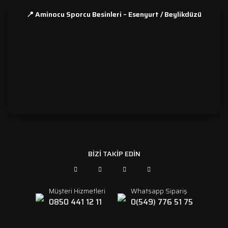
📍 Aminocu Sporcu Besinleri – Esenyurt / Beylikdüzü
```
BİZİ TAKİP EDİN
Müşteri Hizmetleri
Whatsapp Sipariş
0850 441 12 11
0(549) 776 51 75