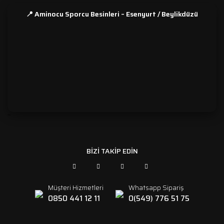
📍 Aminocu Sporcu Besinleri – Esenyurt / Beylikdüzü
```
BİZİ TAKİP EDİN
Müşteri Hizmetleri
Whatsapp Sipariş
0850 441 12 11
0(549) 776 51 75