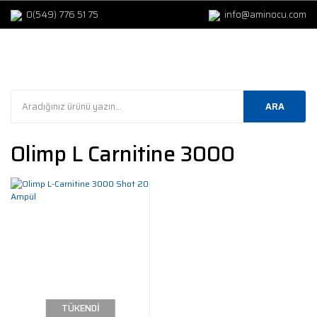
0(549) 776 51 75
info@aminocu.com
ARA
Olimp L Carnitine 3000
TÜKENDİ