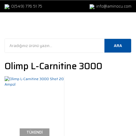
0(549) 776 51 75
info@aminocu.com
ARA
Olimp L-Carnitine 3000
TÜKENDİ