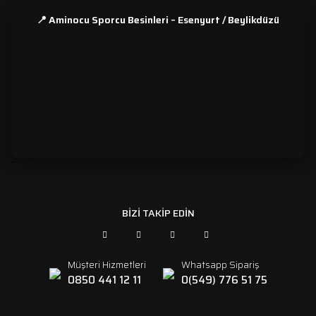
📍 Aminocu Sporcu Besinleri – Esenyurt / Beylikdüzü
```
BİZİ TAKİP EDİN
Müşteri Hizmetleri
Whatsapp Sipariş
0850 441 12 11
0(549) 776 51 75