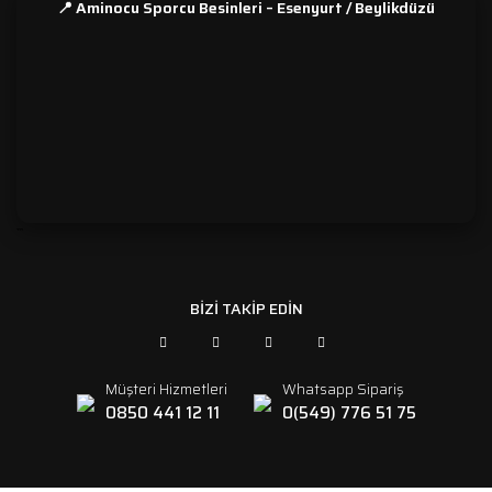
📍 Aminocu Sporcu Besinleri – Esenyurt / Beylikdüzü
```
BİZİ TAKİP EDİN
Müşteri Hizmetleri
Whatsapp Sipariş
0850 441 12 11
0(549) 776 51 75