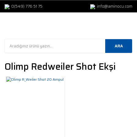
0(549) 776 51 75
info@aminocu.com
ARA
Olimp Redweiler Shot Ekşi