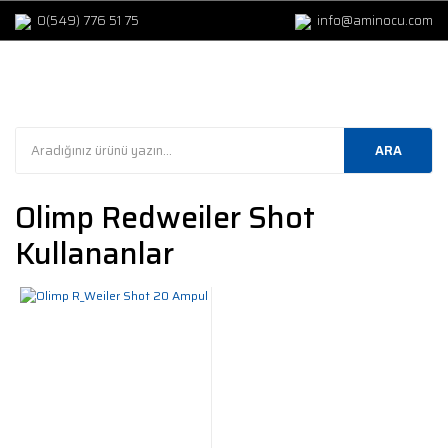
0(549) 776 51 75
info@aminocu.com
ARA
Olimp Redweiler Shot
Kullananlar