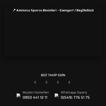
📍 Aminocu Sporcu Besinleri – Esenyurt / Beylikdüzü
```
BİZİ TAKİP EDİN
Müşteri Hizmetleri
Whatsapp Sipariş
0850 441 12 11
0(549) 776 51 75