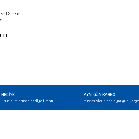
eed Xtreme
sül
0 TL
HEDİYE
AYNI GÜN KARGO
Ürün alımlarında hediye fırsatı
Alışverişlerinizde aynı gün karg
E-BÜLTEN
Haber bültenimize abone olarak güncellemerden haberdar olun