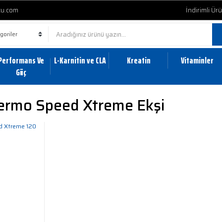
cu.com
İndirimli Ür
Performans Ve
L-Karnitin ve CLA
Kreatin
Vitaminler
Güç
ermo Speed Xtreme Ekşi