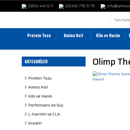
0850 441 12 11
0(549) 776 51 75
info@amino
Protein Tozu
Amino Asit
Kilo ve Hacim
Olimp Th
KATEGORİLER
Protein Tozu
Amino Asit
Kilo ve Hacim
Performans Ve Güç
L-Karnitin ve CLA
Kreatin