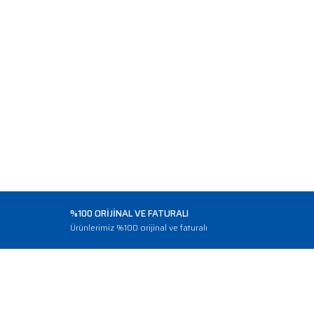
%100 ORİJİNAL VE FATURALI
o
Ürünlerimiz %100 orijinal ve faturalı