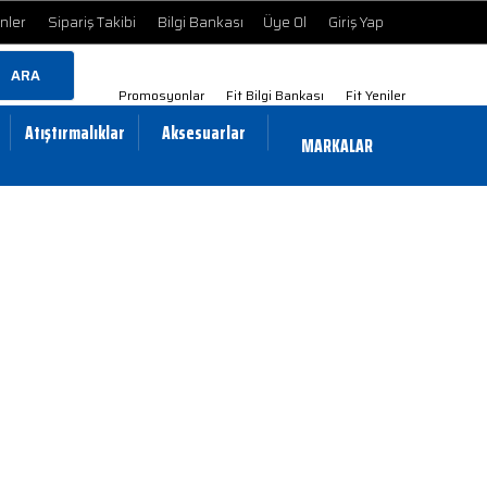
ünler
Sipariş Takibi
Bilgi Bankası
Üye Ol
Giriş Yap
ARA
Promosyonlar
Fit Bilgi Bankası
Fit Yeniler
Atıştırmalıklar
Aksesuarlar
MARKALAR