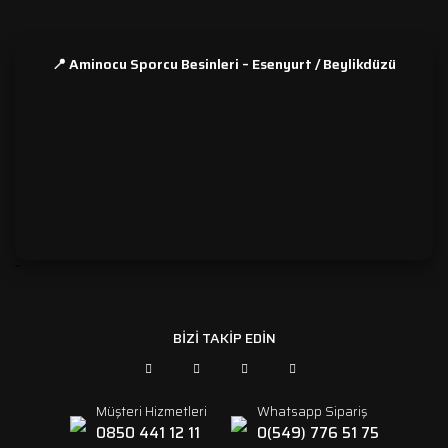
📍 Aminocu Sporcu Besinleri – Esenyurt / Beylikdüzü
```
BİZİ TAKİP EDİN
Müşteri Hizmetleri
Whatsapp Sipariş
0850 441 12 11
0(549) 776 51 75