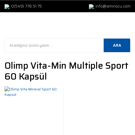
0(549) 776 51 75
info@aminocu.com
ARA
Olimp Vita-Min Multiple Sport
60 Kapsül