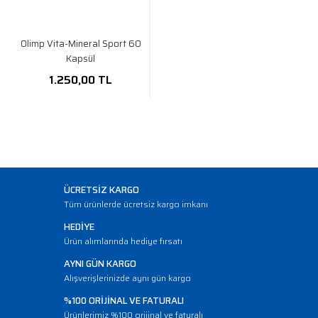
Olimp Vita-Mineral Sport 60
Kapsül
1.250,00 TL
ÜCRETSİZ KARGO
Tüm ürünlerde ücretsiz kargo imkanı
HEDİYE
Ürün alımlarında hediye fırsatı
AYNI GÜN KARGO
Alışverişlerinizde aynı gün kargo
%100 ORİJİNAL VE FATURALI
Ürünlerimiz %100 orijinal ve faturalı