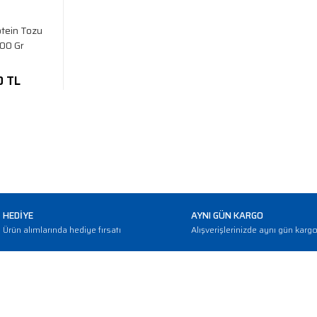
tein Tozu
00 Gr
0 TL
HEDİYE
AYNI GÜN KARGO
Ürün alımlarında hediye fırsatı
Alışverişlerinizde aynı gün karg
E-BÜLTEN
Haber bültenimize abone olarak güncellemerden haberdar olun