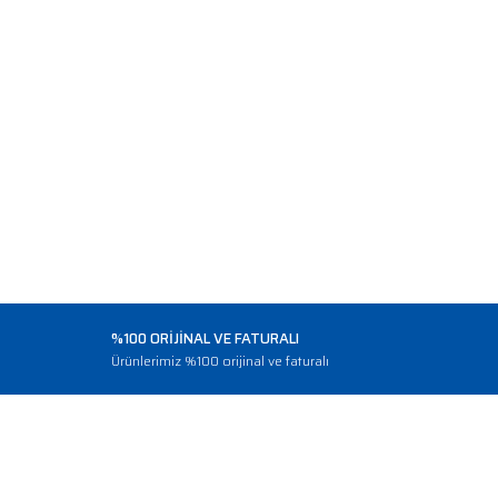
%100 ORİJİNAL VE FATURALI
o
Ürünlerimiz %100 orijinal ve faturalı