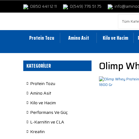
0850 441 12 11
0(549) 776 51 75
info@amino
Protein Tozu
Amino Asit
Kilo ve Hacim
Olimp W
KATEGORİLER
Protein Tozu
Amino Asit
Kilo ve Hacim
Performans Ve Güç
L-Karnitin ve CLA
Kreatin