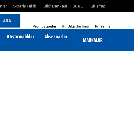
ünler
Sipariş Takibi
Bilgi Bankası
Üye Ol
Giriş Yap
ARA
Promosyonlar
Fit Bilgi Bankası
Fit Yeniler
Atıştırmalıklar
Aksesuarlar
MARKALAR