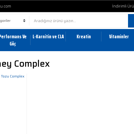
cu.com
İndirimli Ür
Performans Ve
L-Karnitin ve CLA
Kreatin
Vitaminler
Güç
hey Complex