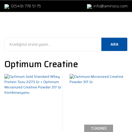
0(549) 776 51 75
info@aminocu.com
ARA
Optimum Creatine
TÜKENDİ