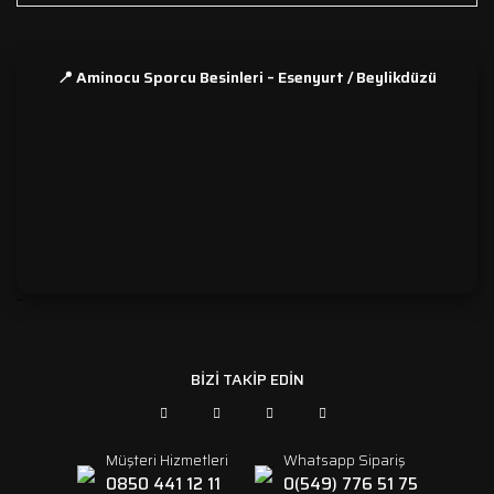
📍 Aminocu Sporcu Besinleri – Esenyurt / Beylikdüzü
```
BİZİ TAKİP EDİN
Müşteri Hizmetleri
Whatsapp Sipariş
0850 441 12 11
0(549) 776 51 75