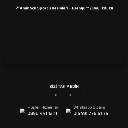
📍 Aminocu Sporcu Besinleri – Esenyurt / Beylikdüzü
```
BİZİ TAKİP EDİN
Müşteri Hizmetleri
Whatsapp Sipariş
0850 441 12 11
0(549) 776 51 75