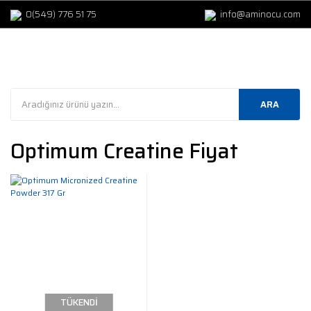
0(549) 776 51 75
info@aminocu.com
ARA
Optimum Creatine Fiyat
TÜKENDİ