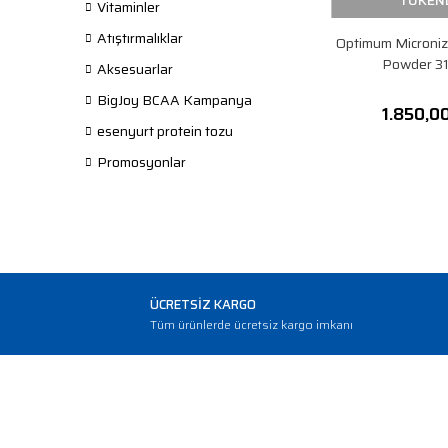
TÜKEN
Vitaminler
Atıştırmalıklar
Optimum Microniz
Powder 31
Aksesuarlar
BigJoy BCAA Kampanya
1.850,0
esenyurt protein tozu
Promosyonlar
ÜCRETSİZ KARGO
Tüm ürünlerde ücretsiz kargo imkanı