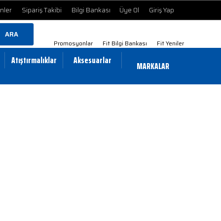
ünler
Sipariş Takibi
Bilgi Bankası
Üye Ol
Giriş Yap
ARA
Promosyonlar
Fit Bilgi Bankası
Fit Yeniler
Atıştırmalıklar
Aksesuarlar
MARKALAR