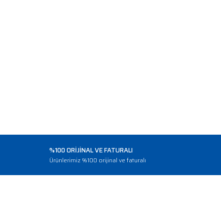
%100 ORİJİNAL VE FATURALI
o
Ürünlerimiz %100 orijinal ve faturalı