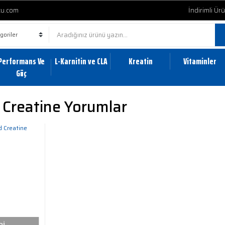
cu.com
İndirimli Ür
Performans Ve
L-Karnitin ve CLA
Kreatin
Vitaminler
Güç
Creatine Yorumlar