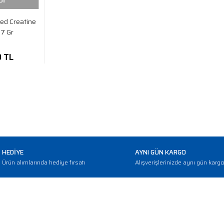
Dİ
ed Creatine
7 Gr
0 TL
HEDİYE
AYNI GÜN KARGO
Ürün alımlarında hediye fırsatı
Alışverişlerinizde aynı gün karg
E-BÜLTEN
Haber bültenimize abone olarak güncellemerden haberdar olun