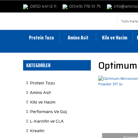
0850 441 12 11
0(549) 776 51 75
info@amino
Protein Tozu
Amino Asit
Kilo ve Hacim
Optimum 
KATEGORİLER
Protein Tozu
Amino Asit
Kilo ve Hacim
Performans Ve Güç
L-Karnitin ve CLA
Kreatin