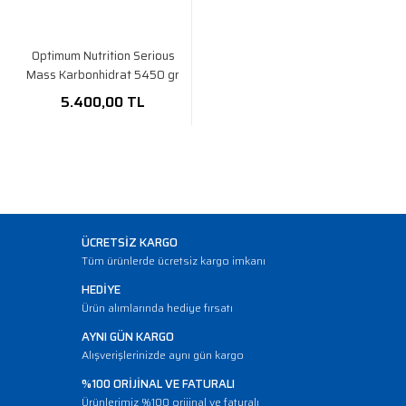
Optimum Nutrition Serious
Mass Karbonhidrat 5450 gr
5.400,00 TL
ÜCRETSİZ KARGO
Tüm ürünlerde ücretsiz kargo imkanı
HEDİYE
Ürün alımlarında hediye fırsatı
AYNI GÜN KARGO
Alışverişlerinizde aynı gün kargo
%100 ORİJİNAL VE FATURALI
Ürünlerimiz %100 orijinal ve faturalı