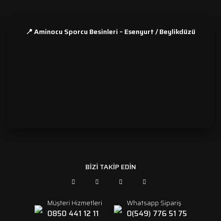
📍 Aminocu Sporcu Besinleri – Esenyurt / Beylikdüzü
```
BİZİ TAKİP EDİN
Müşteri Hizmetleri
Whatsapp Sipariş
0850 441 12 11
0(549) 776 51 75