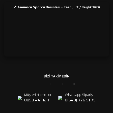
📍 Aminocu Sporcu Besinleri – Esenyurt / Beylikdüzü
```
BİZİ TAKİP EDİN
Müşteri Hizmetleri
Whatsapp Sipariş
0850 441 12 11
0(549) 776 51 75