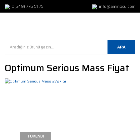
0(549) 776 51 75
info@aminocu.com
ARA
Optimum Serious Mass Fiyat
TÜKENDİ