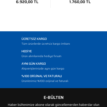
6.920,00 TL
1.760,00 TL
ÜCRETSİZ KARGO
Tüm ürünlerde ücretsiz kargo imkanı
HEDİYE
Ürün alımlarında hediye fırsatı
AYNI GÜN KARGO
Alışverişlerinizde aynı gün kargo
%100 ORİJİNAL VE FATURALI
Ürünlerimiz %100 orijinal ve faturalı
E-BÜLTEN
Haber bültenimize abone olarak güncellemerden haberdar olun