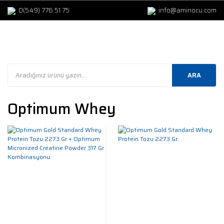
0(549) 776 51 75
info@aminocu.com
ARA
Optimum Whey