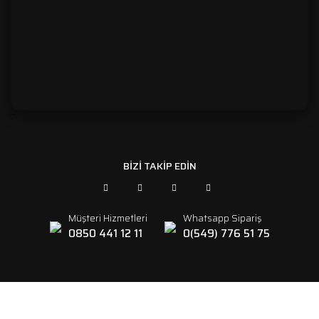
```
BİZİ TAKİP EDİN
Müşteri Hizmetleri
Whatsapp Sipariş
0850 441 12 11
0(549) 776 51 75