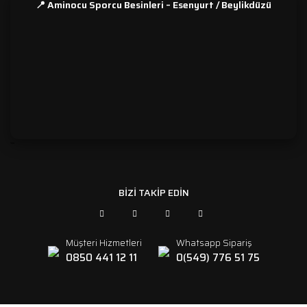
📍 Aminocu Sporcu Besinleri – Esenyurt / Beylikdüzü
```
BİZİ TAKİP EDİN
Müşteri Hizmetleri
Whatsapp Sipariş
0850 441 12 11
0(549) 776 51 75