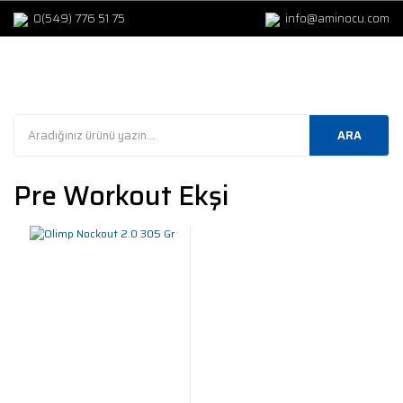
0(549) 776 51 75
info@aminocu.com
ARA
Pre Workout Ekşi