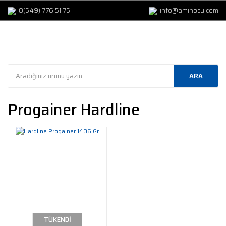
0(549) 776 51 75
info@aminocu.com
ARA
Progainer Hardline
TÜKENDİ