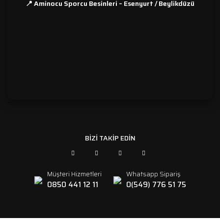
📍 Aminocu Sporcu Besinleri – Esenyurt / Beylikdüzü
```
BİZİ TAKİP EDİN
Müşteri Hizmetleri
Whatsapp Sipariş
0850 441 12 11
0(549) 776 51 75