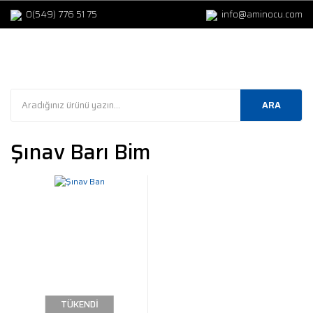
0(549) 776 51 75
info@aminocu.com
ARA
Şınav Barı Bim
TÜKENDİ