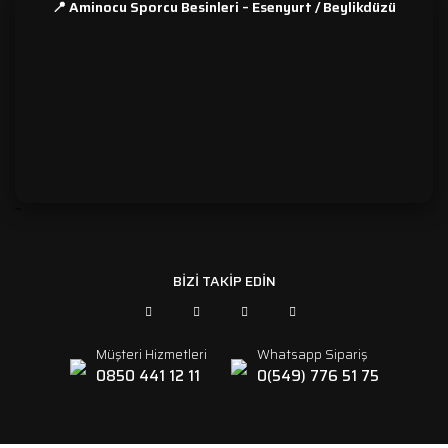
📍 Aminocu Sporcu Besinleri – Esenyurt / Beylikdüzü
```
BİZİ TAKİP EDİN
Müşteri Hizmetleri
Whatsapp Sipariş
0850 441 12 11
0(549) 776 51 75