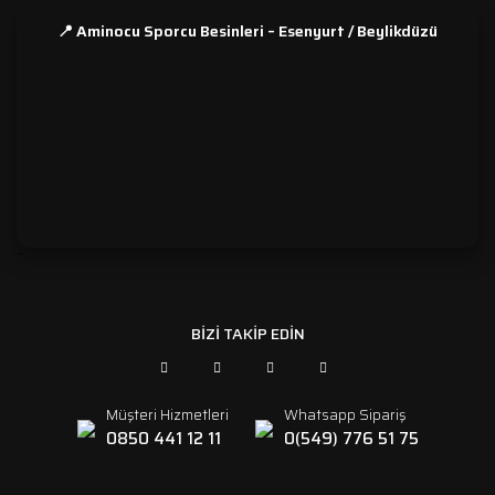
📍 Aminocu Sporcu Besinleri – Esenyurt / Beylikdüzü
```
BİZİ TAKİP EDİN
Müşteri Hizmetleri
Whatsapp Sipariş
0850 441 12 11
0(549) 776 51 75