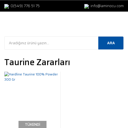
0(549) 776 51 75
info@aminocu.com
ARA
Taurine Zararları
TÜKENDİ