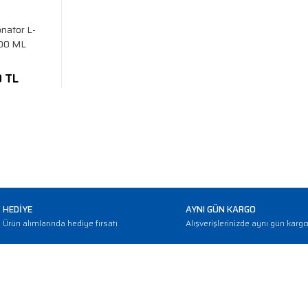
nator L-
000 ML
0 TL
HEDİYE
AYNI GÜN KARGO
Ürün alımlarında hediye fırsatı
Alışverişlerinizde aynı gün karg
E-BÜLTEN
Haber bültenimize abone olarak güncellemerden haberdar olun