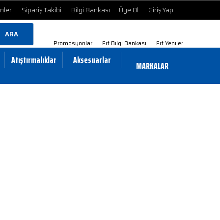
ünler
Sipariş Takibi
Bilgi Bankası
Üye Ol
Giriş Yap
ARA
Promosyonlar
Fit Bilgi Bankası
Fit Yeniler
Atıştırmalıklar
Aksesuarlar
MARKALAR