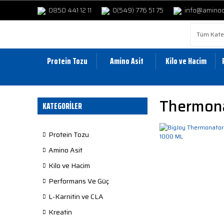
0850 441 12 11
0(549) 776 51 75
info@amino
Protein Tozu
Amino Asit
Kilo ve Hacim
Thermon
KATEGORİLER
Protein Tozu
Amino Asit
Kilo ve Hacim
Performans Ve Güç
L-Karnitin ve CLA
Kreatin