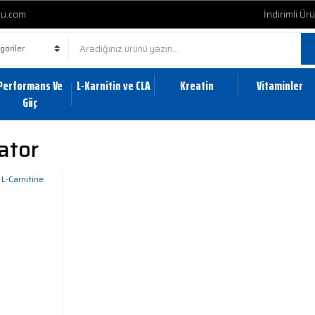
cu.com
İndirimli Ür
Performans Ve
L-Karnitin ve CLA
Kreatin
Vitaminler
Güç
ator