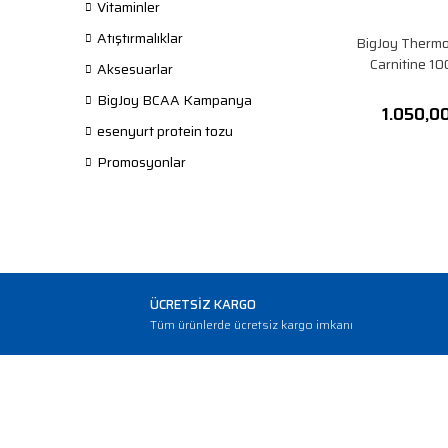
Vitaminler
Atıştırmalıklar
BigJoy Thermo
Carnitine 1
Aksesuarlar
BigJoy BCAA Kampanya
1.050,0
esenyurt protein tozu
Promosyonlar
ÜCRETSİZ KARGO
Tüm ürünlerde ücretsiz kargo imkanı