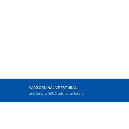
%100 ORİJİNAL VE FATURALI
o
Ürünlerimiz %100 orijinal ve faturalı