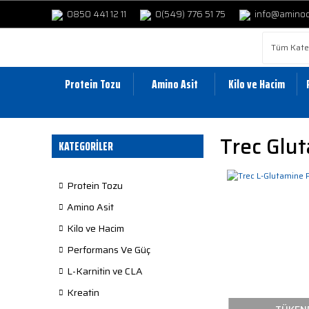
0850 441 12 11
0(549) 776 51 75
info@amino
Protein Tozu
Amino Asit
Kilo ve Hacim
Trec Glu
KATEGORİLER
Protein Tozu
Amino Asit
Kilo ve Hacim
Performans Ve Güç
L-Karnitin ve CLA
Kreatin