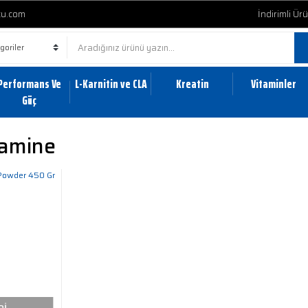
cu.com
İndirimli Ür
Performans Ve
L-Karnitin ve CLA
Kreatin
Vitaminler
Güç
tamine