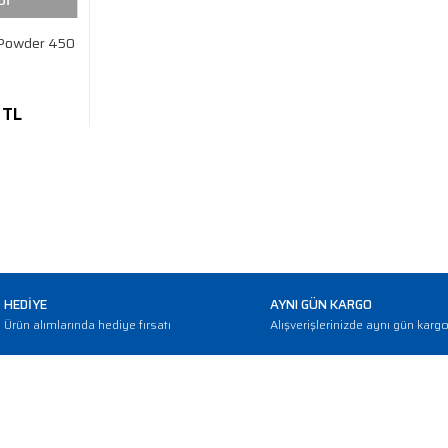
Dİ
 Powder 450
 TL
HEDİYE
AYNI GÜN KARGO
Ürün alımlarında hediye fırsatı
Alışverişlerinizde aynı gün karg
E-BÜLTEN
Haber bültenimize abone olarak güncellemerden haberdar olun