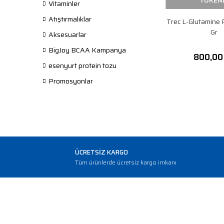
TÜKEN
Vitaminler
Atıştırmalıklar
Trec L-Glutamine
Gr
Aksesuarlar
BigJoy BCAA Kampanya
800,00
esenyurt protein tozu
Promosyonlar
ÜCRETSİZ KARGO
Tüm ürünlerde ücretsiz kargo imkanı