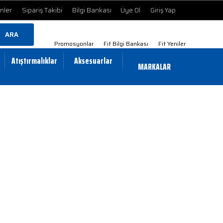
ünler
Sipariş Takibi
Bilgi Bankası
Üye Ol
Giriş Yap
ARA
Promosyonlar
Fit Bilgi Bankası
Fit Yeniler
Atıştırmalıklar
Aksesuarlar
MARKALAR