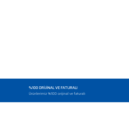
%100 ORİJİNAL VE FATURALI
o
Ürünlerimiz %100 orijinal ve faturalı