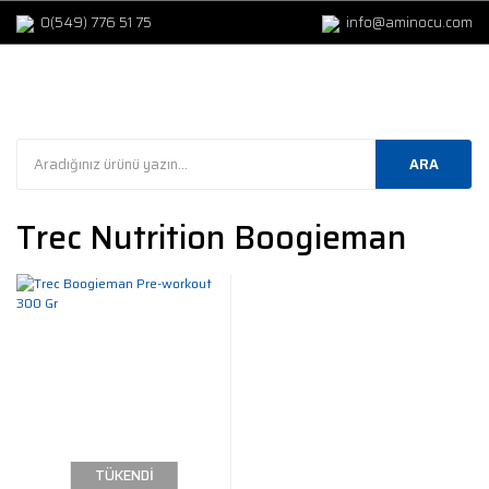
0(549) 776 51 75
info@aminocu.com
ARA
Trec Nutrition Boogieman
TÜKENDİ