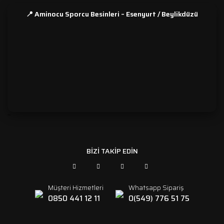
📍 Aminocu Sporcu Besinleri – Esenyurt / Beylikdüzü
```
BİZİ TAKİP EDİN
Müşteri Hizmetleri
Whatsapp Sipariş
0850 441 12 11
0(549) 776 51 75