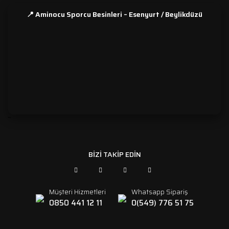
📍 Aminocu Sporcu Besinleri – Esenyurt / Beylikdüzü
```
BİZİ TAKİP EDİN
Müşteri Hizmetleri
Whatsapp Sipariş
0850 441 12 11
0(549) 776 51 75