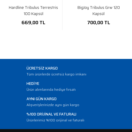
Hardline Tribulus Terrestris
BigJoy Tribulus Grw 120
100 Kapsül
Kapsül
669,00 TL
700,00 TL
ÜCRETSİZ KARGO
Tüm ürünlerde ücretsiz kargo imkanı
HEDİYE
Ürün alımlarında hediye fırsatı
AYNI GÜN KARGO
Alışverişlerinizde aynı gün kargo
%100 ORİJİNAL VE FATURALI
Ürünlerimiz %100 orijinal ve faturalı