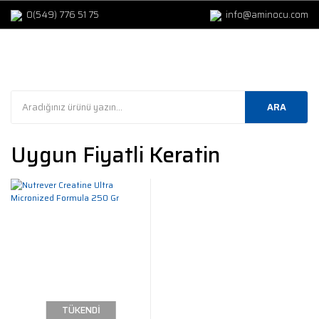
0(549) 776 51 75
info@aminocu.com
ARA
Uygun Fiyatli Keratin
TÜKENDİ