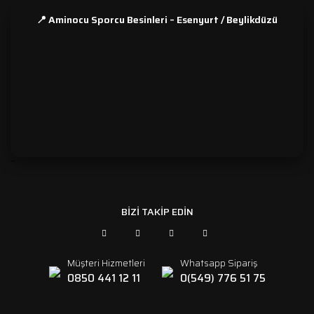
📍 Aminocu Sporcu Besinleri – Esenyurt / Beylikdüzü
```
BİZİ TAKİP EDİN
Müşteri Hizmetleri
Whatsapp Sipariş
0850 441 12 11
0(549) 776 51 75