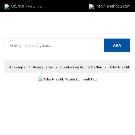
0(549) 776 51 75
info@aminocu.com
ARA
Anasayfa
Aksesuarlar
Dumbell ve Ağırlık Setleri
Altis Plastik K