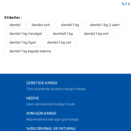
%7 in
Etiketler :
dambıl
dambıl seti
dambıl 1 kg
dambıl 1 kg 2 adet
dambıl 1 kg trendyol
dumbell 1 kg
dambıl 1 kg voit
dambıl 1 kg fiyat
dambıl 1 kg set
dambıl 1 kg kapıda ödeme
ÜCRETSİZ KARGO
Tüm ürünlerde ücretsiz kargo imkanı
HEDİYE
Ürün alımlarında hediye fırsatı
AYNI GÜN KARGO
Alışverişlerinizde aynı gün kargo
%100 ORİJİNAL VE FATURALI