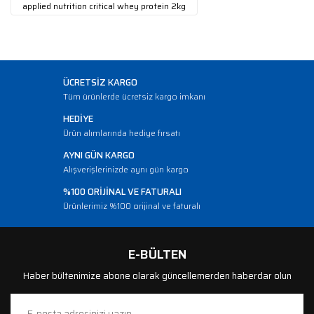
applied nutrition critical whey protein 2kg
ÜCRETSİZ KARGO
Tüm ürünlerde ücretsiz kargo imkanı
HEDİYE
Ürün alımlarında hediye fırsatı
AYNI GÜN KARGO
Alışverişlerinizde aynı gün kargo
%100 ORİJİNAL VE FATURALI
Ürünlerimiz %100 orijinal ve faturalı
E-BÜLTEN
Haber bültenimize abone olarak güncellemerden haberdar olun