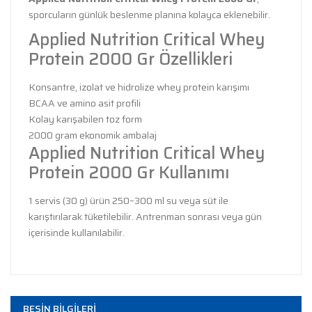
sporcuların günlük beslenme planına kolayca eklenebilir.
Applied Nutrition Critical Whey
Protein 2000 Gr Özellikleri
Konsantre, izolat ve hidrolize whey protein karışımı
BCAA ve amino asit profili
Kolay karışabilen toz form
2000 gram ekonomik ambalaj
Applied Nutrition Critical Whey
Protein 2000 Gr Kullanımı
1 servis (30 g) ürün 250–300 ml su veya süt ile
karıştırılarak tüketilebilir. Antrenman sonrası veya gün
içerisinde kullanılabilir.
Bu ürünün fiyat bilgisi, resim, ürün açıklamalarında ve
diğer konularda yetersiz gördüğünüz noktaları öneri
Bu ürüne ilk yorumu siz yapın!
BESİN BİLGİLERİ
formunu kullanarak tarafımıza iletebilirsiniz.