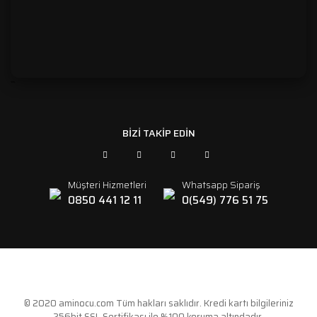
```
BİZİ TAKİP EDİN
Müşteri Hizmetleri
Whatsapp Sipariş
0850 441 12 11
0(549) 776 51 75
© 2020 aminocu.com Tüm hakları saklıdır. Kredi kartı bilgileriniz
256bit SSL Sertifikası ile %100 koruma altındadır.