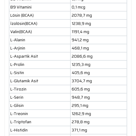
B9 Vitamini
0,1 mcg
Lösin (BCAA)
2078,7 mg
İzolösin(BCAA)
1238,9 mg
Valin(BCAA)
1191,4 mg
L-Alanin
941,2 mg
L-Arjinin
468,1 mg
L-Aspartik Asit
2086,6 mg
L-Prolin
1235,3 mg
L-Sistin
405,6 mg
L-Glutamik Asit
3704,7 mg
L-Tirozin
605,6 mg
L-Serin
948,7 mg
L-Glisin
295,1 mg
L-Treonin
1262,9 mg
L-Triptofan
278,8 mg
L-Histidin
371,1 mg