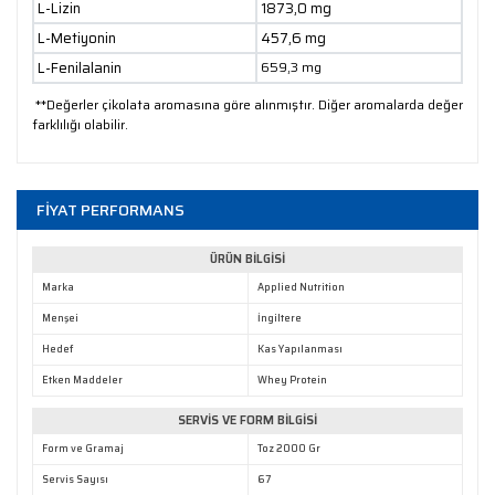
L-Lizin
1873,0 mg
L-Metiyonin
457,6 mg
L-Fenilalanin
659,3 mg
**Değerler çikolata aromasına göre alınmıştır. Diğer aromalarda değer
farklılığı olabilir.
FİYAT PERFORMANS
ÜRÜN BİLGİSİ
Marka
Applied Nutrition
Menşei
İngiltere
Hedef
Kas Yapılanması
Etken Maddeler
Whey Protein
SERVİS VE FORM BİLGİSİ
Form ve Gramaj
Toz 2000 Gr
Servis Sayısı
67