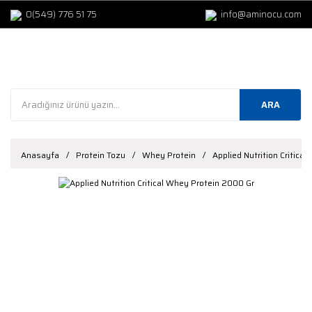
0(549) 776 51 75
info@aminocu.com
ARA
Anasayfa
Protein Tozu
Whey Protein
Applied Nutrition Critica