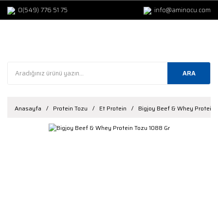
0(549) 776 51 75
info@aminocu.com
ARA
Anasayfa
Protein Tozu
Et Protein
Bigjoy Beef & Whey Protein 