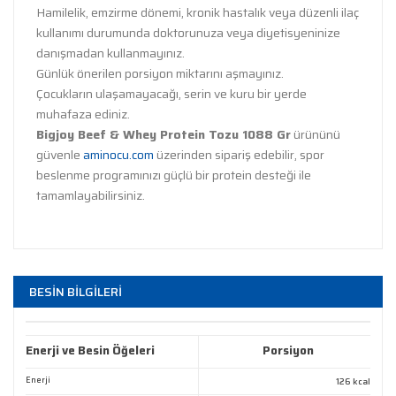
Hamilelik, emzirme dönemi, kronik hastalık veya düzenli ilaç
kullanımı durumunda doktorunuza veya diyetisyeninize
danışmadan kullanmayınız.
Günlük önerilen porsiyon miktarını aşmayınız.
Çocukların ulaşamayacağı, serin ve kuru bir yerde
muhafaza ediniz.
Bigjoy Beef & Whey Protein Tozu 1088 Gr
ürününü
güvenle
aminocu.com
üzerinden sipariş edebilir, spor
beslenme programınızı güçlü bir protein desteği ile
tamamlayabilirsiniz.
Bu ürünün fiyat bilgisi, resim, ürün açıklamalarında ve
diğer konularda yetersiz gördüğünüz noktaları öneri
Bu ürüne ilk yorumu siz yapın!
BESİN BİLGİLERİ
formunu kullanarak tarafımıza iletebilirsiniz.
Görüş ve önerileriniz için teşekkür ederiz.
Yorum Yaz
Enerji ve Besin Öğeleri
Porsiyon
Ürün resmi kalitesiz, bozuk veya görüntülenemiyor.
Enerji
126 kcal
Ürün açıklamasında eksik bilgiler bulunuyor.