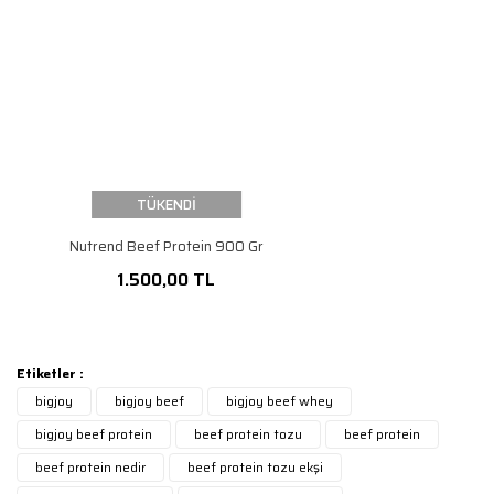
TÜKENDİ
Nutrend Beef Protein 900 Gr
1.500,00 TL
Etiketler :
bigjoy
bigjoy beef
bigjoy beef whey
bigjoy beef protein
beef protein tozu
beef protein
beef protein nedir
beef protein tozu ekşi