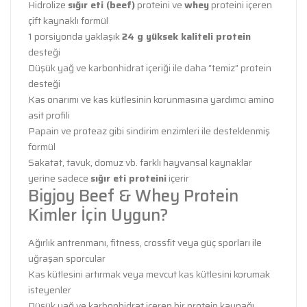
Hidrolize
sığır eti (beef)
proteini ve
whey
proteini içeren
çift kaynaklı formül
1 porsiyonda yaklaşık
24 g yüksek kaliteli protein
desteği
Düşük yağ ve karbonhidrat içeriği ile daha “temiz” protein
desteği
Kas onarımı ve kas kütlesinin korunmasına yardımcı amino
asit profili
Papain ve proteaz gibi sindirim enzimleri ile desteklenmiş
formül
Sakatat, tavuk, domuz vb. farklı hayvansal kaynaklar
yerine sadece
sığır eti proteini
içerir
Bigjoy Beef & Whey Protein
Kimler İçin Uygun?
Ağırlık antrenmanı, fitness, crossfit veya güç sporları ile
uğraşan sporcular
Kas kütlesini artırmak veya mevcut kas kütlesini korumak
isteyenler
Düşük yağ ve karbonhidrat içeren bir protein kaynağı