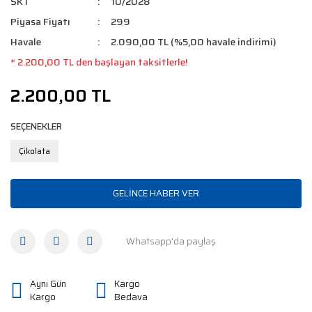
SKT
10/2028
Piyasa Fiyatı
299
Havale
2.090,00 TL (%5,00 havale indirimi)
* 2.200,00 TL den başlayan taksitlerle!
2.200,00 TL
SEÇENEKLER
Çikolata
GELİNCE HABER VER
Whatsapp'da paylaş
Aynı Gün
Kargo
Kargo
Bedava