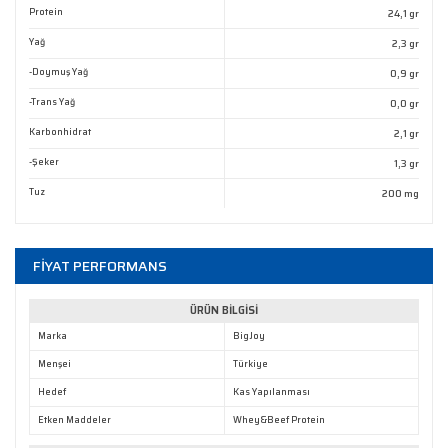
Protein
24,1 gr
Ürün bilgilerinde hatalar bulunuyor.
Yağ
2,3 gr
Ürün fiyatı diğer sitelerden daha pahalı.
-Doymuş Yağ
0,9 gr
Bu ürüne benzer farklı alternatifler olmalı.
-Trans Yağ
0,0 gr
Karbonhidrat
2,1 gr
-Şeker
1,3 gr
Tuz
200 mg
Gönder
FİYAT PERFORMANS
ÜRÜN BİLGİSİ
Marka
BigJoy
Menşei
Türkiye
Hedef
Kas Yapılanması
Etken Maddeler
Whey&Beef Protein