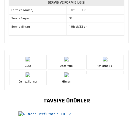
SERVİS VE FORM BİLGİSİ
Form ve Gramaj
Toz 1088 Gr
Servis Sayısı
34
Servis Miktarı
1 Ölçek(32 gr)
GDO
Aspartam
Renklendirici
Domuz Katkısı
Gluten
TAVSİYE ÜRÜNLER