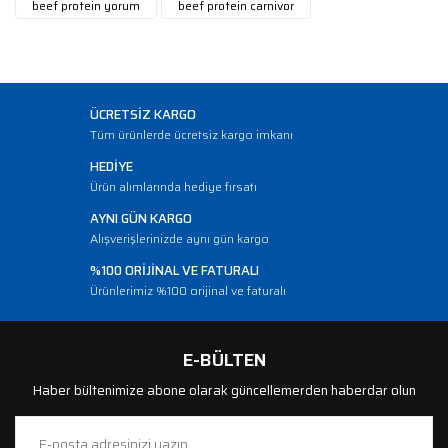
beef protein yorum
beef protein carnivor
ÜCRETSİZ KARGO
Tüm ürünlerde ücretsiz kargo imkanı
HEDİYE
Ürün alımlarında hediye fırsatı
AYNI GÜN KARGO
Alışverişlerinizde aynı gün kargo
%100 ORİJİNAL VE FATURALI
Ürünlerimiz %100 orijinal ve faturalı
E-BÜLTEN
Haber bültenimize abone olarak güncellemerden haberdar olun