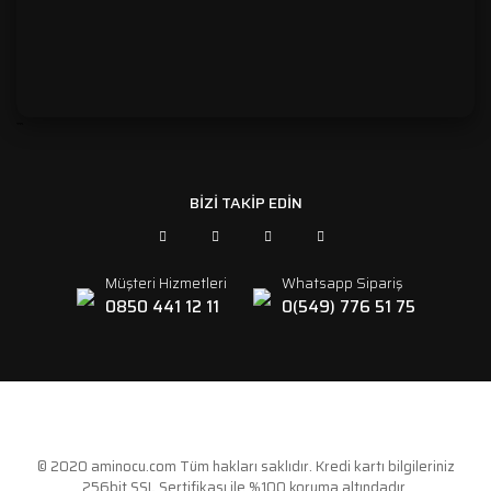
```
BİZİ TAKİP EDİN
Müşteri Hizmetleri
Whatsapp Sipariş
0850 441 12 11
0(549) 776 51 75
© 2020 aminocu.com Tüm hakları saklıdır. Kredi kartı bilgileriniz
256bit SSL Sertifikası ile %100 koruma altındadır.