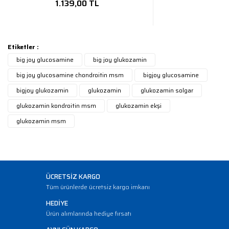
1.139,00 TL
Etiketler :
big joy glucosamine
big joy glukozamin
big joy glucosamine chondroitin msm
bigjoy glucosamine
bigjoy glukozamin
glukozamin
glukozamin solgar
glukozamin kondroitin msm
glukozamin ekşi
glukozamin msm
ÜCRETSİZ KARGO
Tüm ürünlerde ücretsiz kargo imkanı
HEDİYE
Ürün alımlarında hediye fırsatı