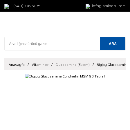
0(549) 776 51 75
info@aminocu.com
ARA
Anasayfa
Vitaminler
Glucosamine (Eklem)
Bigjoy Glucosamine 