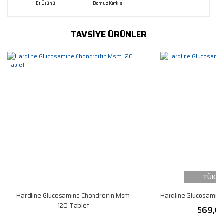
Et Ürünü
Domuz Katkısı
TAVSİYE ÜRÜNLER
TÜK
Hardline Glucosamine Chondroitin Msm
Hardline Glucosam
120 Tablet
569,