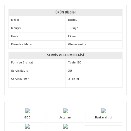
Bu ürüne benzer farklı alternatifler olmalı.
ÜRÜN BİLGİSİ
Marka
BigJoy
Menşei
Türkiye
Hedef
Eklem
Gönder
Etken Maddeler
Glucosamine
SERVİS VE FORM BİLGİSİ
Form ve Gramaj
Tablet 90
Servis Sayısı
30
Servis Miktarı
3 Tablet
GDO
Aspartam
Renklendirici