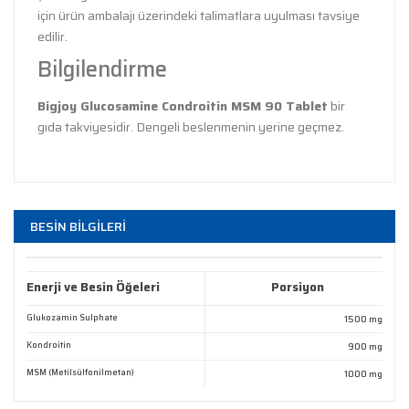
için ürün ambalajı üzerindeki talimatlara uyulması tavsiye
edilir.
Bilgilendirme
Bigjoy Glucosamine Condroitin MSM 90 Tablet
bir
gıda takviyesidir. Dengeli beslenmenin yerine geçmez.
Bu ürünün fiyat bilgisi, resim, ürün açıklamalarında ve
diğer konularda yetersiz gördüğünüz noktaları öneri
Bu ürüne ilk yorumu siz yapın!
BESİN BİLGİLERİ
formunu kullanarak tarafımıza iletebilirsiniz.
Görüş ve önerileriniz için teşekkür ederiz.
Yorum Yaz
Enerji ve Besin Öğeleri
Porsiyon
Ürün resmi kalitesiz, bozuk veya görüntülenemiyor.
Glukozamin Sulphate
1500 mg
Ürün açıklamasında eksik bilgiler bulunuyor.
Kondroitin
900 mg
Ürün bilgilerinde hatalar bulunuyor.
MSM (Metilsülfonilmetan)
1000 mg
Ürün fiyatı diğer sitelerden daha pahalı.