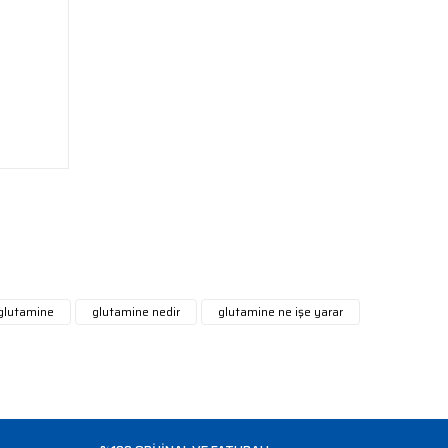
glutamine
glutamine nedir
glutamine ne işe yarar