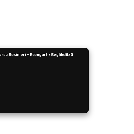
enekleri
Performans ve Güç
dirim Formu
Kreatin
lan Sorular
Tümünü Gör
rcu Besinleri – Esenyurt / Beylikdüzü