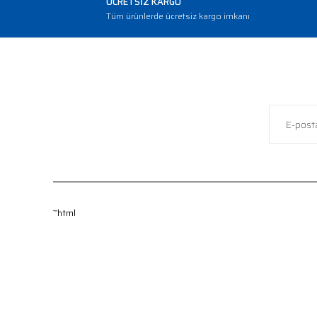
ÜCRETSİZ KARGO
Tüm ürünlerde ücretsiz kargo imkanı
```html
KURUMSAL
MÜŞTERİ 
Hakkımızda
İade ve De
Yeni Üyelik
Sipariş Tak
Üyelik Girişi
Gizlilik ve 
Şifre Hatırlatma
Gün İçinde