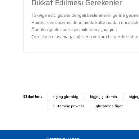
Dikkat Edilmesi Gerekenler
Takviye edici gıdalar dengeli beslenmenin yerine geçme
Hamilelik ve emzirme döneminde kullanmadan önce dokto
Önerilen günlük porsiyon miktarını aşmayınız.
Çocukların ulaşamayacağı serin ve kuru bir yerde muhaf
Bu ürünün fiyat bilgisi, resim, ürün açıklamalarında ve 
tarafımıza iletebilirsiniz.
Bu
Görüş ve önerileriniz için teşekkür ederiz.
Ürün resmi kalitesiz, bozuk veya görüntülenemiyor.
Ürün açıklamasında eksik bilgiler bulunuyor.
Etiketler :
bigjoy glutabig
bigjoy glutamin
bigjo
Ürün bilgilerinde hatalar bulunuyor.
glutamine powder
glutamine fiyat
Ürün fiyatı diğer sitelerden daha pahalı.
Bu ürüne benzer farklı alternatifler olmalı.