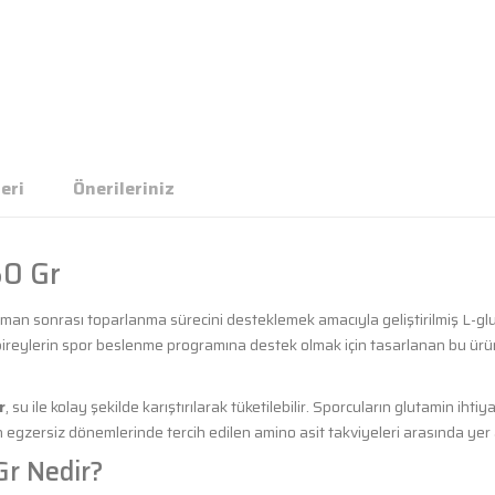
eri
Önerileriniz
50 Gr
nman sonrası toparlanma sürecini desteklemek amacıyla geliştirilmiş L-gl
bireylerin spor beslenme programına destek olmak için tasarlanan bu ürü
r
, su ile kolay şekilde karıştırılarak tüketilebilir. Sporcuların glutamin ihtiya
 egzersiz dönemlerinde tercih edilen amino asit takviyeleri arasında yer a
Gr Nedir?