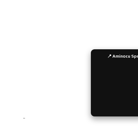
Kullanıcı Bilgilerim
Ödeme Seç
Sepetim
Havale Bil
İletişim
Sıkça Soru
Bayi Girişi
📍 Aminocu Spo
```