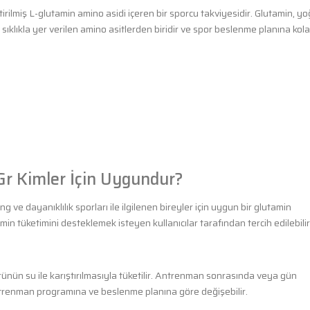
iştirilmiş L-glutamin amino asidi içeren bir sporcu takviyesidir. Glutamin, y
lıkla yer verilen amino asitlerden biridir ve spor beslenme planına kol
Gr Kimler İçin Uygundur?
ng ve dayanıklılık sporları ile ilgilenen bireyler için uygun bir glutamin
n tüketimini desteklemek isteyen kullanıcılar tarafından tercih edilebilir
ürünün su ile karıştırılmasıyla tüketilir. Antrenman sonrasında veya gün
n antrenman programına ve beslenme planına göre değişebilir.