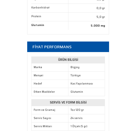
Karbonhidrat
0,0 gr
Protein
5,0 gr
Glutamin
5.000 mg
FİYAT PERFORMANS
ÜRÜN BİLGİSİ
Marka
Bigjoy
Menşei
Türkiye
Hedef
Kas Yapılanması
Etken Maddeler
Glutamin
SERVİS VE FORM BİLGİSİ
Form ve Gramaj
Toz 120 gr
Servis Sayısı
24 servis
Servis Miktarı
1 Ölçek (5 gr)