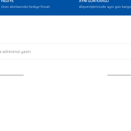
HEDİYE
AYNI GÜN KARGO
Ürün alımlarında hediye fırsatı
Alışverişlerinizde aynı gün karg
E-BÜLTEN
Gönder
Haber bültenimize abone olarak güncellemerden haberdar olun
HİZMETLERİ
KATEGORİLER
ğişim
Protein Tozu
ip
Amino Asit
Güvenlik
Kilo ve Hacim
 Teslimat
L-Karnitin ve CLA