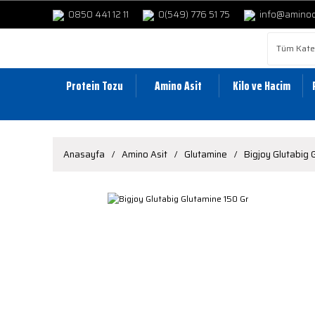
0850 441 12 11
0(549) 776 51 75
info@amino
Protein Tozu
Amino Asit
Kilo ve Hacim
Anasayfa
Amino Asit
Glutamine
Bigjoy Glutabig 