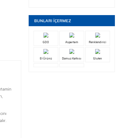
BUNLARI İÇERMEZ
GDO
Aspartam
Renklendirici
Et Ürünü
Domuz Katkısı
Gluten
utamin
n,
cını
lır.