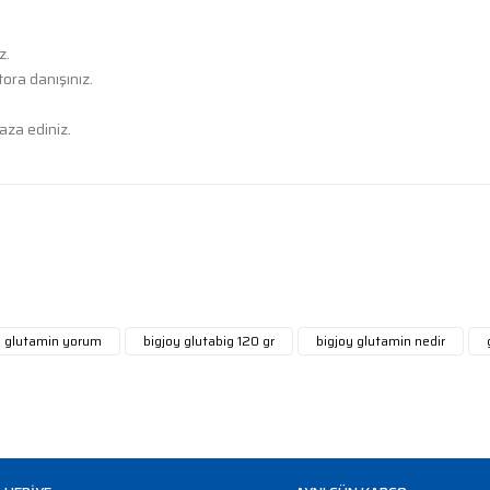
z.
ra danışınız.
aza ediniz.
diğer konularda yetersiz gördüğünüz noktaları öneri formunu kullanarak
 ürüne ilk yorumu siz yapın!
Yorum Yaz
y glutamin yorum
bigjoy glutabig 120 gr
bigjoy glutamin nedir