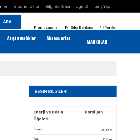
ünler
Sipariş Takibi
Bilgi Bankası
Üye Ol
Giriş Yap
ARA
Promosyonlar
Fit Bilgi Bankası
Fit Yeniler
Atıştırmalıklar
Aksesuarlar
MARKALAR
BESİN BİLGİLERİ
Enerji ve Besin
Porsiyon
Öğeleri
Enerji
20 kcal
Yağ
0,0 gr