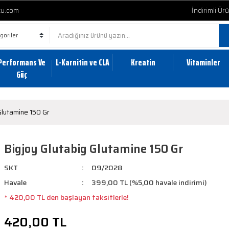
cu.com
İndirimli Ür
Performans Ve
L-Karnitin ve CLA
Kreatin
Vitaminler
Güç
Glutamine 150 Gr
Bigjoy Glutabig Glutamine 150 Gr
SKT
09/2028
Havale
399,00 TL (%5,00 havale indirimi)
* 420,00 TL den başlayan taksitlerle!
420,00 TL