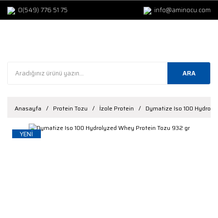
0(549) 776 51 75
info@aminocu.com
ARA
Anasayfa
Protein Tozu
İzole Protein
Dymatize Iso 100 Hydroly
YENİ