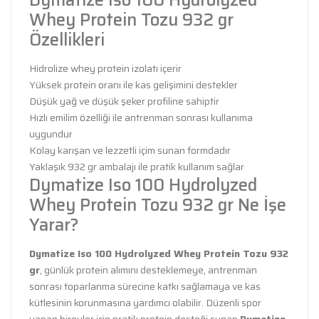
Whey Protein Tozu 932 gr
Özellikleri
Hidrolize whey protein izolatı içerir
Yüksek protein oranı ile kas gelişimini destekler
Düşük yağ ve düşük şeker profiline sahiptir
Hızlı emilim özelliği ile antrenman sonrası kullanıma
uygundur
Kolay karışan ve lezzetli içim sunan formdadır
Yaklaşık 932 gr ambalajı ile pratik kullanım sağlar
Dymatize Iso 100 Hydrolyzed
Whey Protein Tozu 932 gr Ne İşe
Yarar?
Dymatize Iso 100 Hydrolyzed Whey Protein Tozu 932
gr
, günlük protein alımını desteklemeye, antrenman
sonrası toparlanma sürecine katkı sağlamaya ve kas
kütlesinin korunmasına yardımcı olabilir. Düzenli spor
yapan bireyler için pratik protein desteği sunan
Dymatize