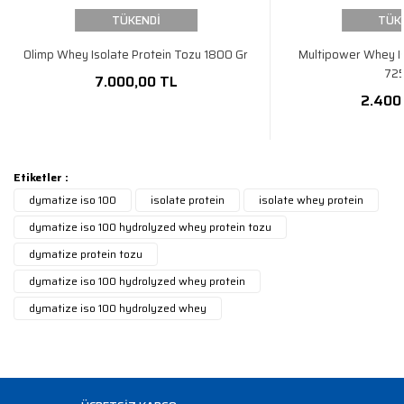
TÜKENDİ
TÜK
Olimp Whey Isolate Protein Tozu 1800 Gr
Multipower Whey Is
725
7.000,00 TL
2.400
Etiketler :
dymatize iso 100
isolate protein
isolate whey protein
dymatize iso 100 hydrolyzed whey protein tozu
dymatize protein tozu
dymatize iso 100 hydrolyzed whey protein
dymatize iso 100 hydrolyzed whey