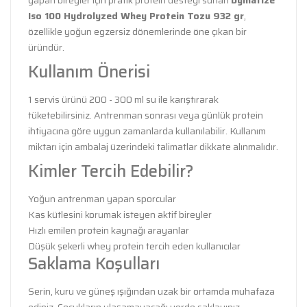
Iso 100 Hydrolyzed Whey Protein Tozu 932 gr
,
özellikle yoğun egzersiz dönemlerinde öne çıkan bir
üründür.
Kullanım Önerisi
1 servis ürünü 200 - 300 ml su ile karıştırarak
tüketebilirsiniz. Antrenman sonrası veya günlük protein
ihtiyacına göre uygun zamanlarda kullanılabilir. Kullanım
miktarı için ambalaj üzerindeki talimatlar dikkate alınmalıdır.
Kimler Tercih Edebilir?
Yoğun antrenman yapan sporcular
Kas kütlesini korumak isteyen aktif bireyler
Hızlı emilen protein kaynağı arayanlar
Düşük şekerli whey protein tercih eden kullanıcılar
Saklama Koşulları
Serin, kuru ve güneş ışığından uzak bir ortamda muhafaza
ediniz. Çocukların ulaşamayacağı yerde saklayınız.