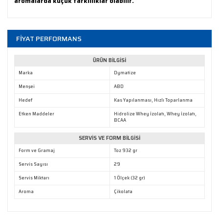
aromalarda küçük farklılıklar olabilir.
Gönder
FİYAT PERFORMANS
ÜRÜN BİLGİSİ
Marka
Dymatize
Menşei
ABD
Hedef
Kas Yapılanması, Hızlı Toparlanma
Etken Maddeler
Hidrolize Whey İzolatı, Whey İzolatı,
BCAA
SERVİS VE FORM BİLGİSİ
Form ve Gramaj
Toz 932 gr
Servis Sayısı
29
Servis Miktarı
1 Ölçek (32 gr)
Aroma
Çikolata