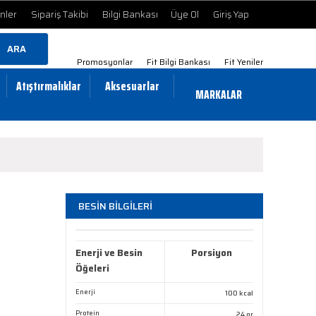
ünler
Sipariş Takibi
Bilgi Bankası
Üye Ol
Giriş Yap
ARA
Promosyonlar
Fit Bilgi Bankası
Fit Yeniler
Atıştırmalıklar
Aksesuarlar
MARKALAR
BESİN BİLGİLERİ
Enerji ve Besin
Porsiyon
Öğeleri
Enerji
100 kcal
Protein
24 gr