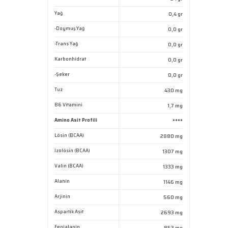
Yağ
0,4 gr
-Doymuş Yağ
0,0 gr
-Trans Yağ
0,0 gr
Karbonhidrat
0,0 gr
-Şeker
0,0 gr
Tuz
430 mg
B6 Vitamini
1,7 mg
Amino Asit Profili
****
Lösin (BCAA)
2880 mg
İzolösin (BCAA)
1307 mg
Valin (BCAA)
1333 mg
Alanin
1146 mg
Arjinin
560 mg
Aspartik Asit
2693 mg
Fenialanin
853 mg