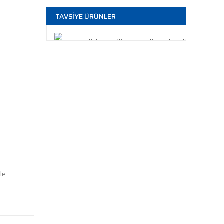
TAVSİYE ÜRÜNLER
Multipower Whey Isolate Protein Tozu 2000 Gr
8.500,00 TL
Nutrever Whey Isolate Protein 1800 Gr
7.400,00 TL
TÜKENDİ
Olimp Whey Isolate Protein Tozu 1800 Gr
7.000,00 TL
TÜKENDİ
Nutrend Isolate Whey Prozero 2250 gr
7.000,00 TL
ole