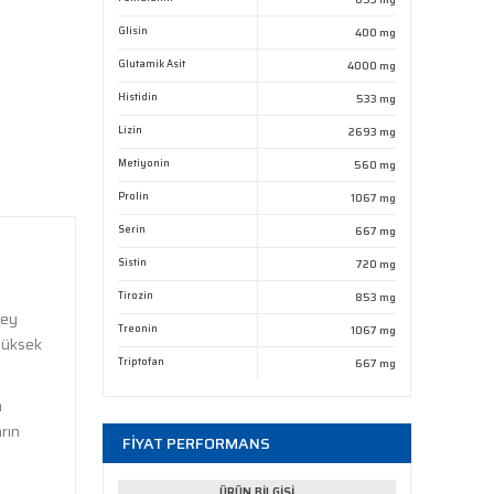
Glisin
400 mg
Glutamik Asit
4000 mg
Histidin
533 mg
Lizin
2693 mg
Metiyonin
560 mg
Prolin
1067 mg
Serin
667 mg
Sistin
720 mg
Tirozin
853 mg
hey
Treonin
1067 mg
yüksek
Triptofan
667 mg
m
rın
FİYAT PERFORMANS
ÜRÜN BİLGİSİ