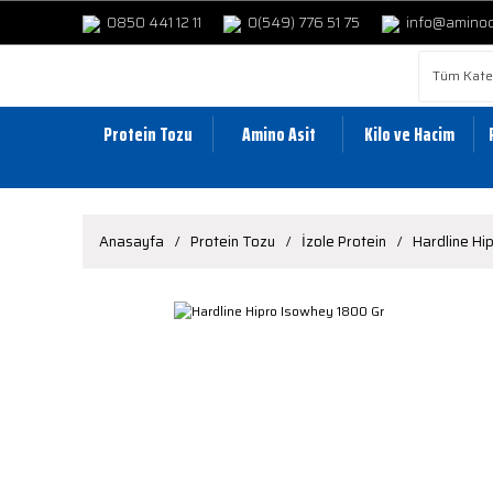
0850 441 12 11
0(549) 776 51 75
info@amino
Protein Tozu
Amino Asit
Kilo ve Hacim
Anasayfa
Protein Tozu
İzole Protein
Hardline Hi