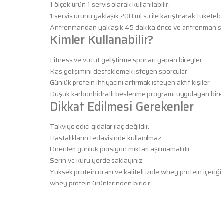
1 ölçek ürün 1 servis olarak kullanılabilir.
1 servis ürünü yaklaşık 200 ml su ile karıştırarak tüketebil
Antrenmandan yaklaşık 45 dakika önce ve antrenman son
Kimler Kullanabilir?
Fitness ve vücut geliştirme sporları yapan bireyler
Kas gelişimini desteklemek isteyen sporcular
Günlük protein ihtiyacını artırmak isteyen aktif kişiler
Düşük karbonhidratlı beslenme programı uygulayan bir
Dikkat Edilmesi Gerekenler
Takviye edici gıdalar ilaç değildir.
Hastalıkların tedavisinde kullanılmaz.
Önerilen günlük porsiyon miktarı aşılmamalıdır.
Serin ve kuru yerde saklayınız.
Yüksek protein oranı ve kaliteli izole whey protein içeriği
whey protein ürünlerinden biridir.
Bu ürünün fiyat bilgisi, resim, ürün açıklamalarında ve 