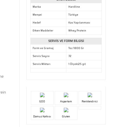
Marka
Hardline
Menşei
Türkiye
Hedef
Kas Yapılanması
Etken Maddeler
Whey Protein
SERVİS VE FORM BİLGİSİ
Form ve Gramaj
Toz 1800 Gr
Servis Sayısı
72
Servis Miktarı
1 Ölçek(25 gr)
ine
tein
GDO
Aspartam
Renklendirici
Domuz Katkısı
Gluten