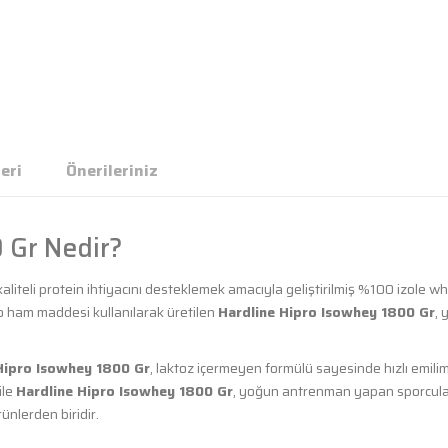
eri
Önerileriniz
 Gr Nedir?
kaliteli protein ihtiyacını desteklemek amacıyla geliştirilmiş %100 izole w
ro ham maddesi kullanılarak üretilen
Hardline Hipro Isowhey 1800 Gr
, 
Hipro Isowhey 1800 Gr
, laktoz içermeyen formülü sayesinde hızlı emili
ile
Hardline Hipro Isowhey 1800 Gr
, yoğun antrenman yapan sporcula
ünlerden biridir.