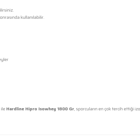
irsiniz.
rasında kullanılabilir.
eyler
 ile
Hardline Hipro Isowhey 1800 Gr
, sporcuların en çok tercih ettiği iz
diğer konularda yetersiz gördüğünüz noktaları öneri formunu kullanarak