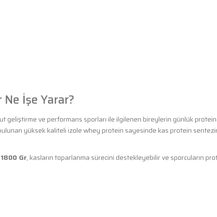
 Ne İşe Yarar?
ücut geliştirme ve performans sporları ile ilgilenen bireylerin günlük protein
e bulunan yüksek kaliteli izole whey protein sayesinde kas protein sentez
 1800 Gr
, kasların toparlanma sürecini destekleyebilir ve sporcuların pro