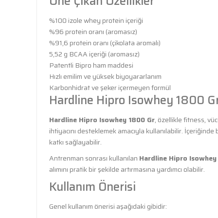
Öne Çıkan Özellikler
%100 izole whey protein içeriği
%96 protein oranı (aromasız)
%91,6 protein oranı (çikolata aromalı)
5,52 g BCAA içeriği (aromasız)
Patentli Bipro ham maddesi
Hızlı emilim ve yüksek biyoyararlanım
Karbonhidrat ve şeker içermeyen formül
Hardline Hipro Isowhey 1800 Gr
Hardline Hipro Isowhey 1800 Gr
, özellikle fitness, v
ihtiyacını desteklemek amacıyla kullanılabilir. İçeriğind
katkı sağlayabilir.
Antrenman sonrası kullanılan
Hardline Hipro Isowhey
alımını pratik bir şekilde artırmasına yardımcı olabilir.
Kullanım Önerisi
Genel kullanım önerisi aşağıdaki gibidir: