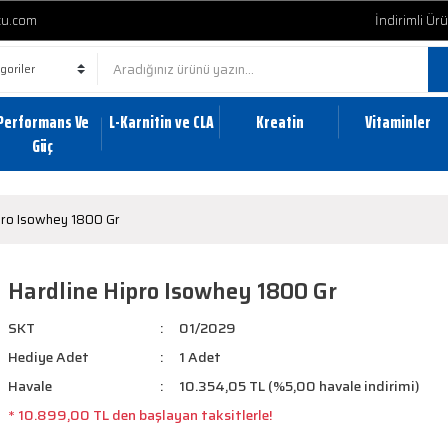
cu.com
İndirimli Ür
Performans Ve
L-Karnitin ve CLA
Kreatin
Vitaminler
Güç
pro Isowhey 1800 Gr
Hardline Hipro Isowhey 1800 Gr
SKT
01/2029
Hediye Adet
1 Adet
Havale
10.354,05 TL (%5,00 havale indirimi)
* 10.899,00 TL den başlayan taksitlerle!