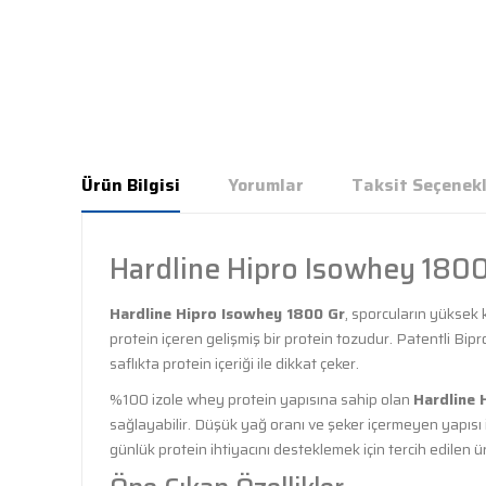
Ürün Bilgisi
Yorumlar
Taksit Seçenekl
Hardline Hipro Isowhey 1800
Hardline Hipro Isowhey 1800 Gr
, sporcuların yüksek 
protein içeren gelişmiş bir protein tozudur. Patentli Bip
saflıkta protein içeriği ile dikkat çeker.
%100 izole whey protein yapısına sahip olan
Hardline 
sağlayabilir. Düşük yağ oranı ve şeker içermeyen yapısı 
günlük protein ihtiyacını desteklemek için tercih edilen ür