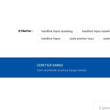
tarafımıza iletebilirsiniz.
Bu
Görüş ve önerileriniz için teşekkür ederiz.
Ürün resmi kalitesiz, bozuk veya görüntülenemiyor.
Ürün açıklamasında eksik bilgiler bulunuyor.
Etiketler :
hardline hipro isowhey
hardline hipro isow
Ürün bilgilerinde hatalar bulunuyor.
hardline hipro
izole protein tozu
izole
Ürün fiyatı diğer sitelerden daha pahalı.
Bu ürüne benzer farklı alternatifler olmalı.
ÜCRETSİZ KARGO
Tüm ürünlerde ücretsiz kargo imkanı