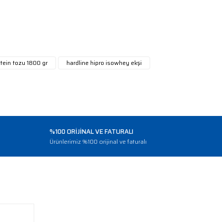
tein tozu 1800 gr
hardline hipro isowhey ekşi
%100 ORİJİNAL VE FATURALI
o
Ürünlerimiz %100 orijinal ve faturalı