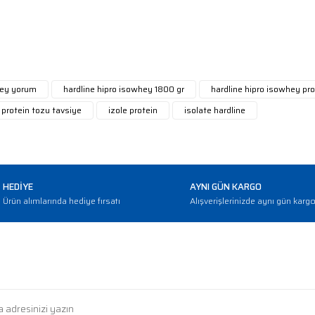
 ürüne ilk yorumu siz yapın!
Yorum Yaz
hey yorum
hardline hipro isowhey 1800 gr
hardline hipro isowhey pro
 protein tozu tavsiye
izole protein
isolate hardline
HEDİYE
AYNI GÜN KARGO
Ürün alımlarında hediye fırsatı
Alışverişlerinizde aynı gün karg
E-BÜLTEN
Gönder
Haber bültenimize abone olarak güncellemerden haberdar olun