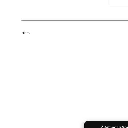
```html
KURUMSAL
MÜŞTERİ 
Hakkımızda
İade ve De
Yeni Üyelik
Sipariş Tak
Üyelik Girişi
Gizlilik ve 
Şifre Hatırlatma
Gün İçinde
Kullanıcı Bilgilerim
Ödeme Seç
Sepetim
Havale Bil
İletişim
Sıkça Soru
Bayi Girişi
📍 Aminocu Spo