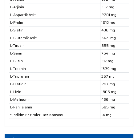
L-Arjinin
337 mg
L-Aspartik Asit
2201 mg
L-Prolin
1210 mg
L-Sistin
436 mg
L-Glutamik Asit
3471 mg
L-Tirozin
555 mg
L-Serin
754 mg
L-Glisin
317 mg
L-Treonin
1329 mg
L-Triptofan
357 mg
L-Histidin
297 mg
L-Lizin
1805 mg
L-Metiyonin
436 mg
L-Fenilalanin
595 mg
Sindirim Enzimleri Toz Karışımı
14 mg