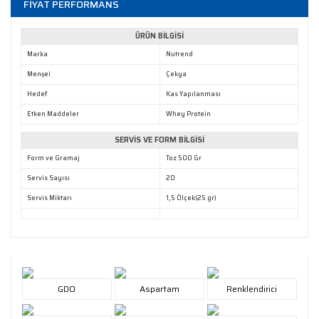
FİYAT PERFORMANS
ÜRÜN BİLGİSİ
Marka
Nutrend
Menşei
Çekya
Hedef
Kas Yapılanması
Etken Maddeler
Whey Protein
SERVİS VE FORM BİLGİSİ
Form ve Gramaj
Toz 500 Gr
Servis Sayısı
20
Servis Miktarı
1,5 Ölçek(25 gr)
GDO
Aspartam
Renklendirici