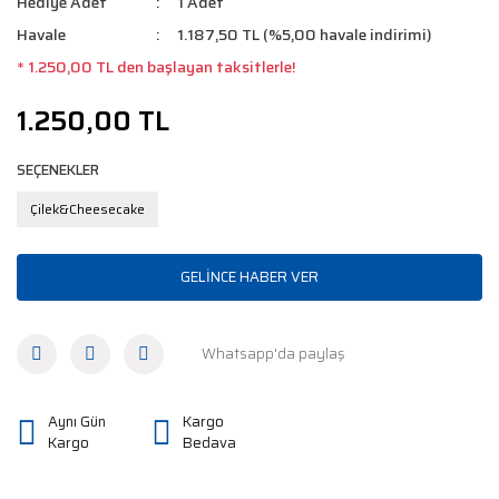
Hediye Adet
1 Adet
Havale
1.187,50 TL (%5,00 havale indirimi)
* 1.250,00 TL den başlayan taksitlerle!
1.250,00 TL
SEÇENEKLER
Çilek&Cheesecake
GELİNCE HABER VER
Whatsapp'da paylaş
Aynı Gün
Kargo
Kargo
Bedava