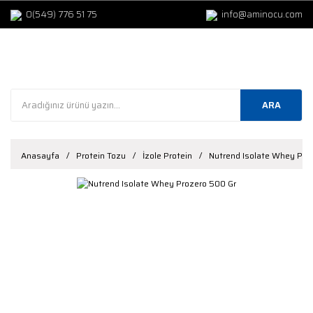
0(549) 776 51 75
info@aminocu.com
ARA
Anasayfa
Protein Tozu
İzole Protein
Nutrend Isolate Whey Pro