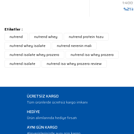
1.400
%21 i
Etiketler :
nutrend
nutrend whey
nutrend protein tozu
nutrend whey isolate
nutrend nerenin malı
nutrend isolate whey prozero
nutrend iso whey prozero
nutrend isolate
nutrend iso whey prozero review
ÜCRETSİZ KARGO
Tüm ürünlerde ücretsiz kargo imkanı
HEDİYE
Ürün alımlarında hediye fırsatı
AYNI GÜN KARGO
Alışverişlerinizde aynı gün kargo