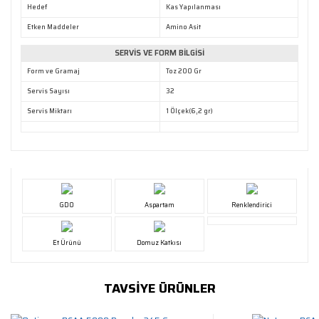
Hedef
Kas Yapılanması
Etken Maddeler
Amino Asit
SERVİS VE FORM BİLGİSİ
Form ve Gramaj
Toz 200 Gr
Servis Sayısı
32
Servis Miktarı
1 Ölçek(6,2 gr)
GDO
Aspartam
Renklendirici
Et Ürünü
Domuz Katkısı
TAVSİYE ÜRÜNLER