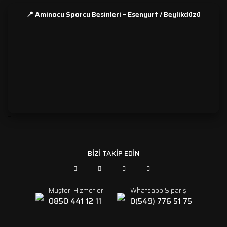
📍 Aminocu Sporcu Besinleri – Esenyurt / Beylikdüzü
```
BİZİ TAKİP EDİN
Müşteri Hizmetleri
Whatsapp Sipariş
0850 441 12 11
0(549) 776 51 75