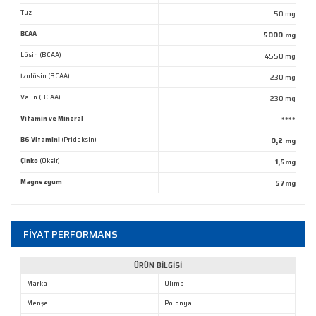
Tuz
50 mg
BCAA
5000 mg
Lösin (BCAA)
4550 mg
Gönder
İzolösin (BCAA)
230 mg
Valin (BCAA)
230 mg
Vitamin ve Mineral
****
B6 Vitamini
(Pridoksin)
0,2 mg
Çinko
(Oksit)
1,5mg
Magnezyum
57mg
FİYAT PERFORMANS
ÜRÜN BİLGİSİ
Marka
Olimp
Menşei
Polonya