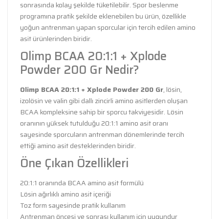
sonrasında kolay şekilde tüketilebilir. Spor beslenme
programına pratik şekilde eklenebilen bu ürün, özellikle
yoğun antrenman yapan sporcular için tercih edilen amino
asit ürünlerinden biridir.
Olimp BCAA 20:1:1 + Xplode
Powder 200 Gr Nedir?
Olimp BCAA 20:1:1 + Xplode Powder 200 Gr
, lösin,
izolösin ve valin gibi dallı zincirli amino asitlerden oluşan
BCAA kompleksine sahip bir sporcu takviyesidir. Lösin
oranının yüksek tutulduğu 20:1:1 amino asit oranı
sayesinde sporcuların antrenman dönemlerinde tercih
ettiği amino asit desteklerinden biridir.
Öne Çıkan Özellikleri
20:1:1 oranında BCAA amino asit formülü
Lösin ağırlıklı amino asit içeriği
Toz form sayesinde pratik kullanım
Antrenman öncesi ve sonrası kullanım için uygundur