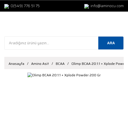
0(549) 776 51 75
info@aminocu.com
ARA
Anasayfa
Amino Asit
BCAA
Olimp BCAA 20:1:1 + Xplode Powder