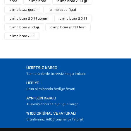
bcaa
olimp bcaa
olimp bcaa 200 gr
olimp bcaa yorum
olimp bcaa fiyat
olimp bcaa 20 1 1 yorum
olimp bcaa 20.1 1
olimp bcaa 250 gr
olimp bcaa 20 1 1 test
olimp bcaa 2.1.1
ÜCRETSİZ KARGO
Tüm ürünlerde ücretsiz kargo imkanı
HEDİYE
Ürün alımlarında hediye fırsatı
AYNI GÜN KARGO
Alışverişlerinizde aynı gün kargo
%100 ORİJİNAL VE FATURALI
Ürünlerimiz %100 orijinal ve faturalı