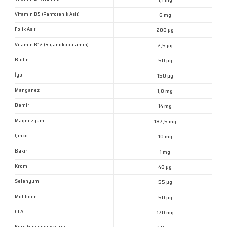
Vitamin B5 (Pantotenik Asit)
6 mg
Gönder
Folik Asit
200 µg
Vitamin B12 (Siyanokobalamin)
2,5 µg
Biotin
50 µg
İyot
150 µg
Manganez
1,8 mg
Demir
14 mg
Magnezyum
187,5 mg
Çinko
10 mg
Bakır
1 mg
Krom
40 µg
Selenyum
55 µg
Molibden
50 µg
CLA
170 mg
Kore Ginsengi Ekstresi