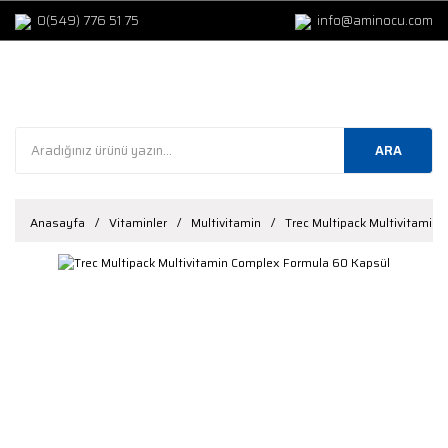
0(549) 776 51 75
info@aminocu.com
ARA
Anasayfa
Vitaminler
Multivitamin
Trec Multipack Multivitamin