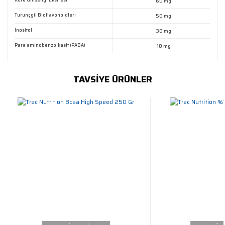
60 mg
Turunçgil Bioflavonoidleri
50 mg
Inositol
30 mg
Para aminobenzoikasit (PABA)
10 mg
TAVSİYE ÜRÜNLER