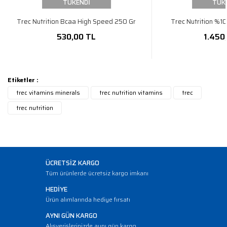
TÜKENDİ
TÜK
Trec Nutrition Bcaa High Speed 250 Gr
Trec Nutrition %1
530,00 TL
1.450
Etiketler :
trec vitamins minerals
trec nutrition vitamins
trec
trec nutrition
ÜCRETSİZ KARGO
Tüm ürünlerde ücretsiz kargo imkanı
HEDİYE
Ürün alımlarında hediye fırsatı
AYNI GÜN KARGO
Alışverişlerinizde aynı gün kargo