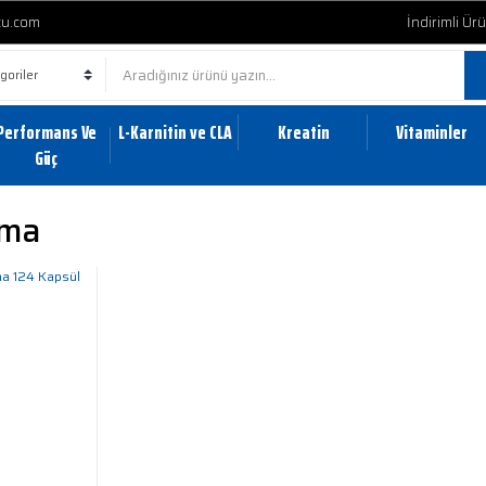
cu.com
İndirimli Ür
Performans Ve
L-Karnitin ve CLA
Kreatin
Vitaminler
Güç
Zma