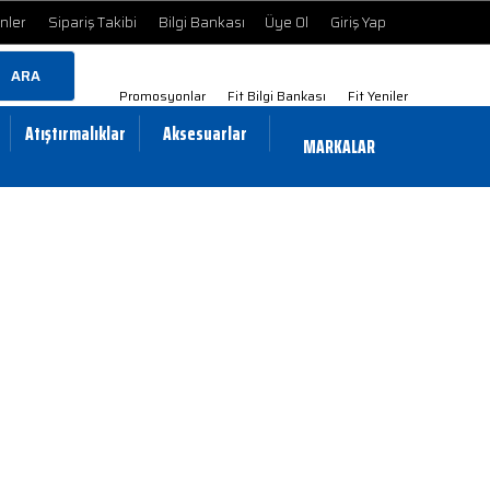
ünler
Sipariş Takibi
Bilgi Bankası
Üye Ol
Giriş Yap
ARA
Promosyonlar
Fit Bilgi Bankası
Fit Yeniler
Atıştırmalıklar
Aksesuarlar
MARKALAR