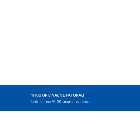
%100 ORİJİNAL VE FATURALI
o
Ürünlerimiz %100 orijinal ve faturalı