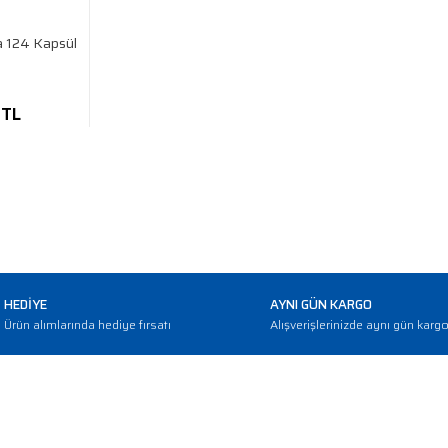
a 124 Kapsül
 TL
HEDİYE
AYNI GÜN KARGO
Ürün alımlarında hediye fırsatı
Alışverişlerinizde aynı gün karg
E-BÜLTEN
Haber bültenimize abone olarak güncellemerden haberdar olun