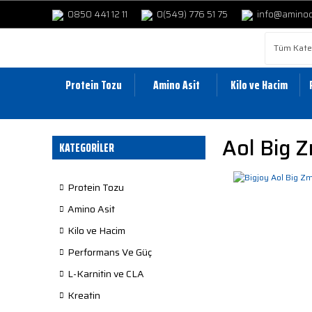
0850 441 12 11
0(549) 776 51 75
info@amino
Protein Tozu
Amino Asit
Kilo ve Hacim
Aol Big 
KATEGORİLER
Protein Tozu
Amino Asit
Kilo ve Hacim
Performans Ve Güç
L-Karnitin ve CLA
Kreatin