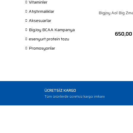
Vitaminler
Atıştırmalıklar
Bigjoy Aol Big Zm
Aksesuarlar
BigJoy BCAA Kampanya
650,00
esenyurt protein tozu
Promosyonlar
ÜCRETSİZ KARGO
Tüm ürünlerde ücretsiz kargo imkanı