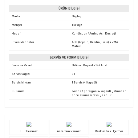
ÜRÜN BİLGİSİ
Marka
BigJoy
Menşei
Türkiye
Hedef
Kondisyon / Amino Asit Desteği
Etken Maddeler
AOL (Arjinin, Ornitin, Lizin) + ZMA
Matrix
SERVİS VE FORM BİLGİSİ
Form ve Paket
Bitkisel Kapsül – 124 Adet
Servis Sayısı
31
Servis Miktarı
1 Servis (4 Kapsül)
Kullanım
Günde 1 porsiyon (4 kapsül) yatmadan
önce alınması tavsiye edilir.
GDO İçermez
Aspartam İçermez
Renklendirici İçermez