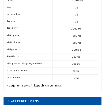
Enerji
0 kJ / 0 kcal
Ürün açıklamasında eksik bilgiler bulunuyor.
Yağ
0 g
Ürün bilgilerinde hatalar bulunuyor.
Karbonhidrat
0 g
Ürün fiyatı diğer sitelerden daha pahalı.
Protein
0 g
Bu ürüne benzer farklı alternatifler olmalı.
AOL (2:2:1)
2500 mg
– L-Arginine
1000 mg
– L-Ornithine
1000 mg
– L-Lysine
500 mg
ZMA Matrix
223 mg
Gönder
– Magnesium (Magnezyum Oksit)
200 mg
– Zinc (Çinko Sülfat)
14 mg
– Vitamin B6
9 mg
* Değerler 1 servis (4 kapsül) için verilmiştir.
FİYAT PERFORMANS