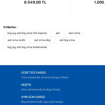
6.549,00 TL
1.200
Etiketler :
big joy aol big zma 124 kapsül
aol
aol+zma
aol zma nedir
aol zma ekşi
aol big zma
big joy aol big zma kullananlar
ÜCRETSİZ KARGO
Tüm ürünlerde ücretsiz kargo imkanı
HEDİYE
Ürün alımlarında hediye fırsatı
AYNI GÜN KARGO
Alışverişlerinizde aynı gün kargo