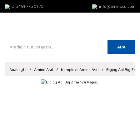
0(549) 776 51 75
info@aminocu.com
ARA
Anasayfa
Amino Asit
Kompleks Amino Asit
Bigjoy Aol Big Zma