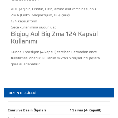
AOL (Arjinin, Ornitin, Lizin) amino asit kombinasyonu
ZMA (Çinko, Magnezyum, B6) içeriği
124 kapsül form
Gece kullanımına uygun yapı
Bigjoy Aol Big Zma 124 Kapsül
Kullanımı
Günde 1 porsiyon (4 kapsül) tercihen yatmadan önce
tüketilmesi önerilir. Kullanım miktarı bireysel ihtiyaçlara
göre ayarlanabilir.
Bu ürünün fiyat bilgisi, resim, ürün açıklamalarında ve
diğer konularda yetersiz gördüğünüz noktaları öneri
Bu ürüne ilk yorumu siz yapın!
BESİN BİLGİLERİ
formunu kullanarak tarafımıza iletebilirsiniz.
Görüş ve önerileriniz için teşekkür ederiz.
Yorum Yaz
Enerji ve Besin Öğeleri
1 Servis (4 Kapsül)
Ürün resmi kalitesiz, bozuk veya görüntülenemiyor.