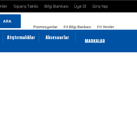
ünler
Sipariş Takibi
Bilgi Bankası
Üye Ol
Giriş Yap
ARA
Promosyonlar
Fit Bilgi Bankası
Fit Yeniler
Atıştırmalıklar
Aksesuarlar
MARKALAR