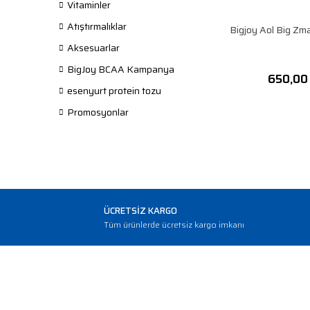
Vitaminler
Atıştırmalıklar
Bigjoy Aol Big Zm
Aksesuarlar
BigJoy BCAA Kampanya
650,00
esenyurt protein tozu
Promosyonlar
ÜCRETSİZ KARGO
Tüm ürünlerde ücretsiz kargo imkanı