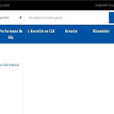
cu.com
İndirimli Ür
Performans Ve
L-Karnitin ve CLA
Kreatin
Vitaminler
Güç