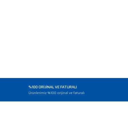
%100 ORİJİNAL VE FATURALI
o
Ürünlerimiz %100 orijinal ve faturalı