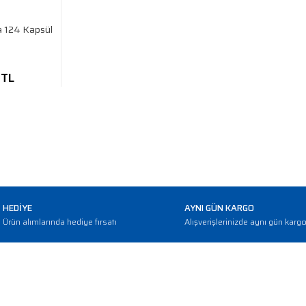
a 124 Kapsül
 TL
HEDİYE
AYNI GÜN KARGO
Ürün alımlarında hediye fırsatı
Alışverişlerinizde aynı gün karg
E-BÜLTEN
Haber bültenimize abone olarak güncellemerden haberdar olun