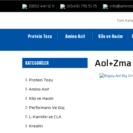
0850 441 12 11
0(549) 776 51 75
info@amino
Protein Tozu
Amino Asit
Kilo ve Hacim
Aol+zma
KATEGORİLER
Protein Tozu
Amino Asit
Kilo ve Hacim
Performans Ve Güç
L-Karnitin ve CLA
Kreatin