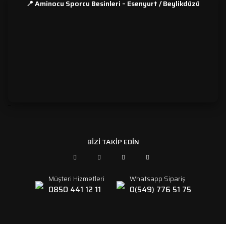
📍 Aminocu Sporcu Besinleri – Esenyurt / Beylikdüzü
```
BİZİ TAKİP EDİN
Müşteri Hizmetleri
Whatsapp Sipariş
0850 441 12 11
0(549) 776 51 75