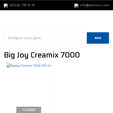
0(549) 776 51 75
info@aminocu.com
ARA
Big Joy Creamix 7000
TÜKENDİ