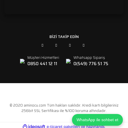
```
BİZİ TAKİP EDİN
Müşteri Hizmetleri
Whatsapp Sipariş
0850 441 12 11
0(549) 776 51 75
© 2020 aminocu.com Tüm hakları saklıdır. Kredi kartı bilgileriniz
256bit SSL Sertifikası ile %100 koruma altındadır.
WhatsApp ile sohbet et
ile
ideasoft
e-