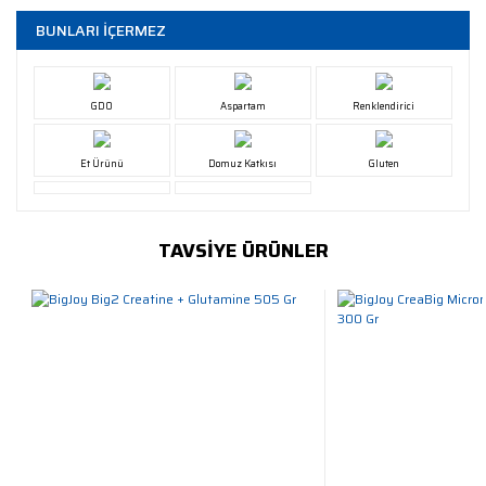
BUNLARI İÇERMEZ
GDO
Aspartam
Renklendirici
Et Ürünü
Domuz Katkısı
Gluten
TAVSİYE ÜRÜNLER