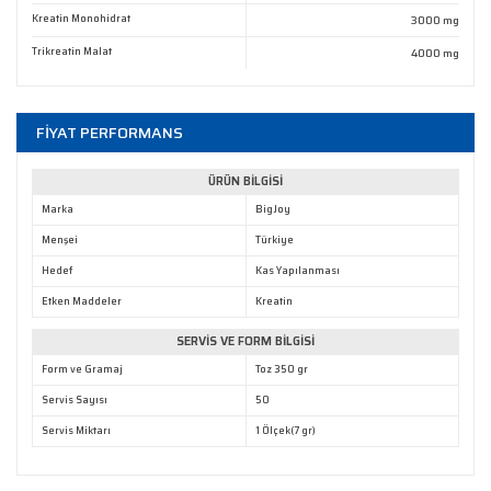
Kreatin Monohidrat
3000 mg
Gönder
Trikreatin Malat
4000 mg
FİYAT PERFORMANS
ÜRÜN BİLGİSİ
Marka
BigJoy
Menşei
Türkiye
Hedef
Kas Yapılanması
Etken Maddeler
Kreatin
SERVİS VE FORM BİLGİSİ
Form ve Gramaj
Toz 350 gr
Servis Sayısı
50
Servis Miktarı
1 Ölçek(7 gr)