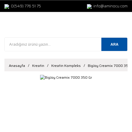
0(549) 776 51 75
info@aminocu.com
ARA
Anasayfa
Kreatin
Kreatin Kompleks
BigJoy Creamix 7000 350 