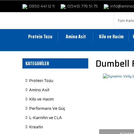
0850 441 12 11
0(549) 776 51 75
info@amino
Protein Tozu
Amino Asit
Kilo ve Hacim
Dumbell 
KATEGORİLER
Protein Tozu
Amino Asit
Kilo ve Hacim
Performans Ve Güç
L-Karnitin ve CLA
Kreatin