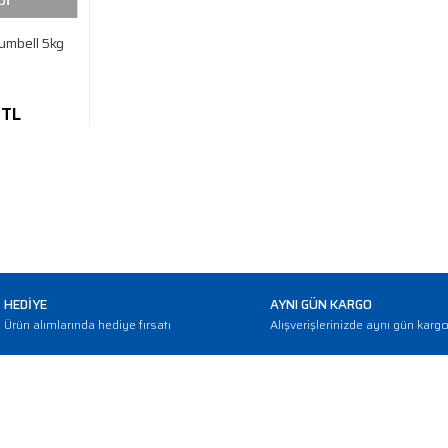
Dİ
umbell 5kg
 TL
HEDİYE
AYNI GÜN KARGO
Ürün alımlarında hediye fırsatı
Alışverişlerinizde aynı gün karg
E-BÜLTEN
Haber bültenimize abone olarak güncellemerden haberdar olun