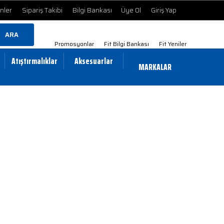
ünler
Sipariş Takibi
Bilgi Bankası
Üye Ol
Giriş Yap
ARA
Promosyonlar
Fit Bilgi Bankası
Fit Yeniler
Atıştırmalıklar
Aksesuarlar
MARKALAR