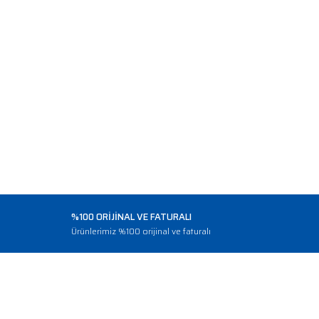
%100 ORİJİNAL VE FATURALI
o
Ürünlerimiz %100 orijinal ve faturalı