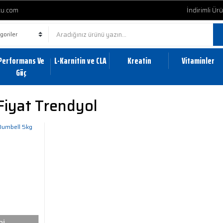
cu.com
İndirimli Ür
Performans Ve
L-Karnitin ve CLA
Kreatin
Vitaminler
Güç
Fiyat Trendyol