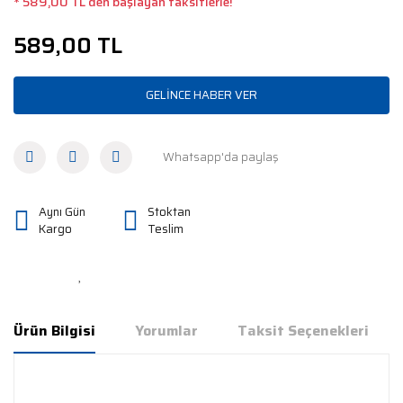
* 589,00 TL den başlayan taksitlerle!
589,00 TL
GELİNCE HABER VER
Whatsapp'da paylaş
Aynı Gün
Stoktan
Kargo
Teslim
Ürün Bilgisi
Yorumlar
Taksit Seçenekleri