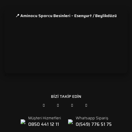
📍 Aminocu Sporcu Besinleri – Esenyurt / Beylikdüzü
```
BİZİ TAKİP EDİN
Müşteri Hizmetleri
Whatsapp Sipariş
0850 441 12 11
0(549) 776 51 75