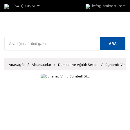
0(549) 776 51 75
info@aminocu.com
ARA
Anasayfa
Aksesuarlar
Dumbell ve Ağırlık Setleri
Dynamic Vinly