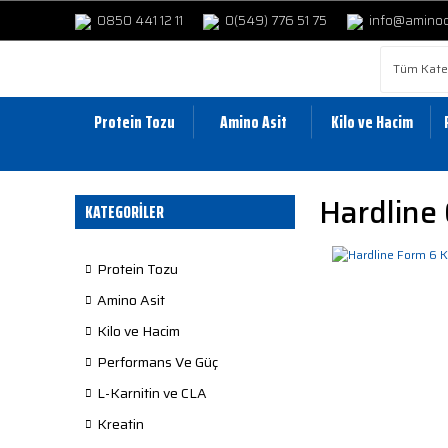
0850 441 12 11
0(549) 776 51 75
info@amino
Protein Tozu
Amino Asit
Kilo ve Hacim
Hardline 
KATEGORİLER
Protein Tozu
Amino Asit
Kilo ve Hacim
Performans Ve Güç
L-Karnitin ve CLA
Kreatin