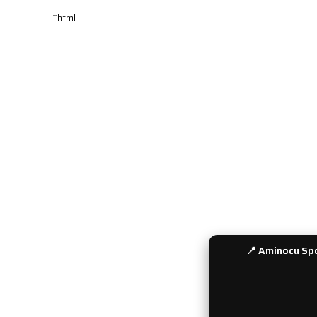
```html
KURUMSAL
MÜŞTERİ 
Hakkımızda
İade ve De
Yeni Üyelik
Sipariş Tak
Üyelik Girişi
Gizlilik ve 
Şifre Hatırlatma
Gün İçinde
Kullanıcı Bilgilerim
Ödeme Seç
Sepetim
Havale Bil
İletişim
Sıkça Soru
Bayi Girişi
📍 Aminocu Spo