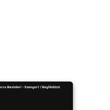
HİZMETLERİ
KATEGORİLER
ğişim
Protein Tozu
ip
Amino Asit
Güvenlik
Kilo ve Hacim
 Teslimat
L-Karnitin ve CLA
enekleri
Performans ve Güç
dirim Formu
Kreatin
lan Sorular
Tümünü Gör
rcu Besinleri – Esenyurt / Beylikdüzü