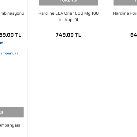
TÜKENDİ
T
Kombinasyonu
Hardline CLA One 1000 Mg 100
Hardline Fo
Jel Kapsül
669,00 TL
749,00 TL
84
im
Dİ
Kampanyası