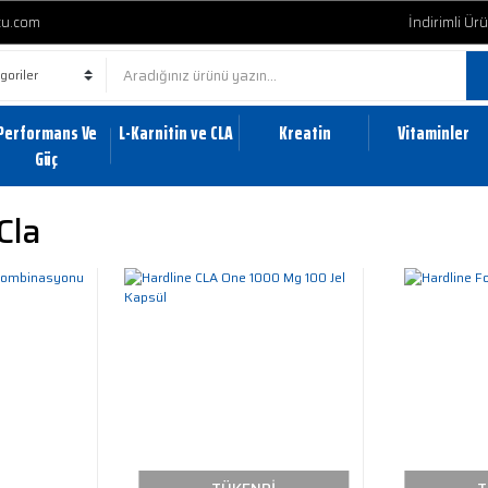
cu.com
İndirimli Ür
Performans Ve
L-Karnitin ve CLA
Kreatin
Vitaminler
Güç
Cla