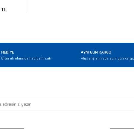
 TL
HEDİYE
AYNI GÜN KARGO
Ürün alımlarında hediye fırsatı
Alışverişlerinizde aynı gün karg
E-BÜLTEN
Haber bültenimize abone olarak güncellemerden haberdar olun