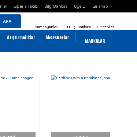
ünler
Sipariş Takibi
Bilgi Bankası
Üye Ol
Giriş Yap
ARA
Promosyonlar
Fit Bilgi Bankası
Fit Yeniler
Atıştırmalıklar
Aksesuarlar
MARKALAR