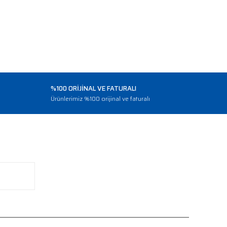
%100 ORİJİNAL VE FATURALI
o
Ürünlerimiz %100 orijinal ve faturalı