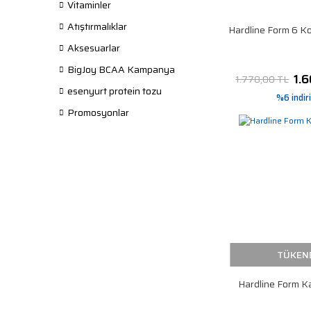
Vitaminler
Atıştırmalıklar
Hardline Form 6 
Aksesuarlar
BigJoy BCAA Kampanya
1.
1.778,00 TL
esenyurt protein tozu
%6 indir
Promosyonlar
TÜKEN
Hardline Form 