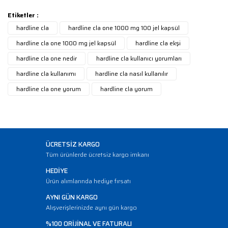
Etiketler :
hardline cla
hardline cla one 1000 mg 100 jel kapsül
hardline cla one 1000 mg jel kapsül
hardline cla ekşi
hardline cla one nedir
hardline cla kullanıcı yorumları
hardline cla kullanımı
hardline cla nasıl kullanılır
hardline cla one yorum
hardline cla yorum
ÜCRETSİZ KARGO
Tüm ürünlerde ücretsiz kargo imkanı
HEDİYE
Ürün alımlarında hediye fırsatı
AYNI GÜN KARGO
Alışverişlerinizde aynı gün kargo
%100 ORİJİNAL VE FATURALI