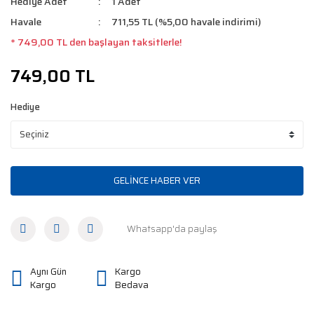
Hediye Adet
1 Adet
Havale
711,55 TL (%5,00 havale indirimi)
* 749,00 TL den başlayan taksitlerle!
749,00 TL
Hediye
GELİNCE HABER VER
Whatsapp'da paylaş
Aynı Gün
Kargo
Kargo
Bedava