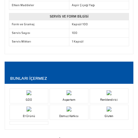
Gönder
Etken Maddeler
Aspir Çiçeği Yağı
SERVİS VE FORM BİLGİSİ
Form ve Gramaj
Kapsül 100
Servis Sayısı
100
Servis Miktarı
1 Kapsül
BUNLARI İÇERMEZ
GDO
Aspartam
Renklendirici
Et Ürünü
Domuz Katkısı
Gluten