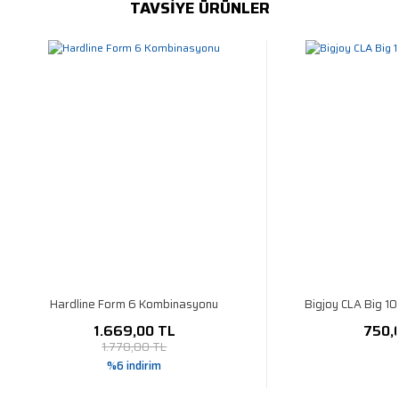
TAVSİYE ÜRÜNLER
Hardline Form 6 Kombinasyonu
Bigjoy CLA Big 1
1.669,00 TL
750,
1.778,00 TL
%6 indirim