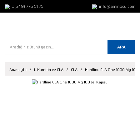
0(549) 776 51 75
info@aminocu.com
ARA
Anasayfa
L-Karnitin ve CLA
CLA
Hardline CLA One 1000 Mg 100 