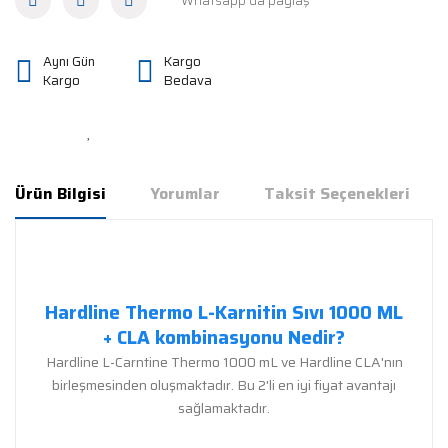
Whatsapp'da paylaş
Aynı Gün
Kargo
Kargo
Bedava
Ürün Bilgisi
Yorumlar
Taksit Seçenekleri
Hardline Thermo L-Karnitin Sıvı 1000 ML
+ CLA kombinasyonu
Nedir?
Hardline L-Carntine Thermo 1000 mL ve Hardline CLA'nın
birleşmesinden oluşmaktadır. Bu 2'li en iyi fiyat avantajı
sağlamaktadır.