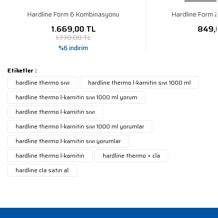
Hardline Form 6 Kombinasyonu
Hardline Form 
Gönder
1.669,00 TL
849,
1.778,00 TL
%6 indirim
Etiketler :
hardline thermo sıvı
hardline thermo l-karnitin sıvı 1000 ml
hardline thermo l-karnitin sıvı 1000 ml yorum
hardline thermo l-karnitin sıvı
hardline thermo l-karnitin sıvı 1000 ml yorumlar
hardline thermo l-karnitin sıvı yorumlar
hardline thermo l-karnitin
hardline thermo + cla
hardline cla satın al