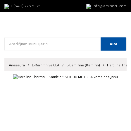
0(549) 776 51 75
info@aminocu.com
ARA
Anasayfa
L-Karnitin ve CLA
L-Carnitine (Karnitin)
Hardline Ther