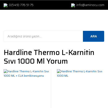
0(549) 776 51 75
info@aminocu.com
ARA
Hardline Thermo L-Karnitin
Sıvı 1000 Ml Yorum