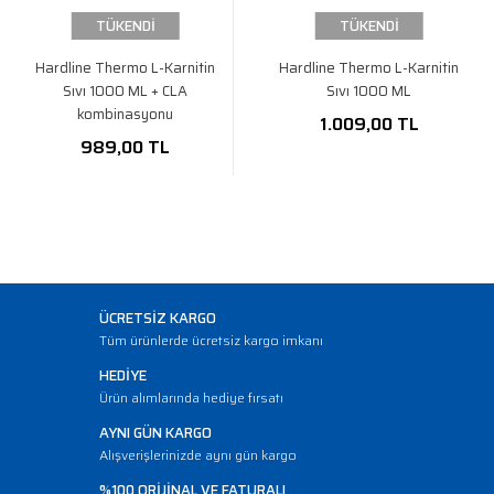
TÜKENDİ
TÜKENDİ
Hardline Thermo L-Karnitin
Hardline Thermo L-Karnitin
Sıvı 1000 ML + CLA
Sıvı 1000 ML
kombinasyonu
1.009,00 TL
989,00 TL
ÜCRETSİZ KARGO
Tüm ürünlerde ücretsiz kargo imkanı
HEDİYE
Ürün alımlarında hediye fırsatı
AYNI GÜN KARGO
Alışverişlerinizde aynı gün kargo
%100 ORİJİNAL VE FATURALI