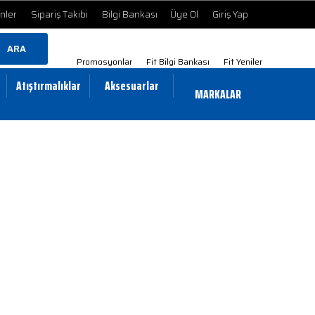
ünler
Sipariş Takibi
Bilgi Bankası
Üye Ol
Giriş Yap
ARA
Promosyonlar
Fit Bilgi Bankası
Fit Yeniler
Atıştırmalıklar
Aksesuarlar
MARKALAR