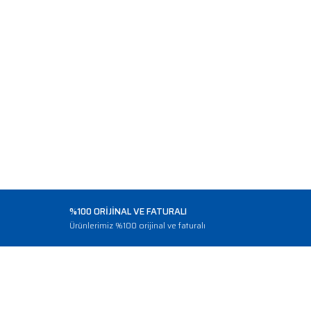
%100 ORİJİNAL VE FATURALI
o
Ürünlerimiz %100 orijinal ve faturalı