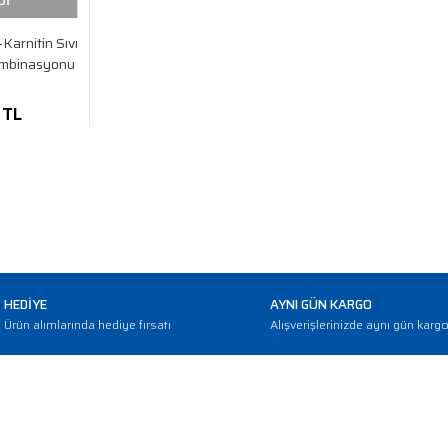
Dİ
Karnitin Sıvı
ombinasyonu
 TL
HEDİYE
AYNI GÜN KARGO
Ürün alımlarında hediye fırsatı
Alışverişlerinizde aynı gün karg
E-BÜLTEN
Haber bültenimize abone olarak güncellemerden haberdar olun