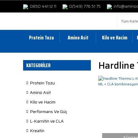
0850 441 12 11
0(549) 776 51 75
info@amino
Protein Tozu
Amino Asit
Kilo ve Hacim
Hardline
KATEGORİLER
Protein Tozu
Amino Asit
Kilo ve Hacim
Performans Ve Güç
L-Karnitin ve CLA
Kreatin