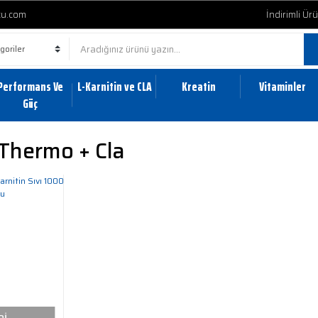
cu.com
İndirimli Ür
Performans Ve
L-Karnitin ve CLA
Kreatin
Vitaminler
Güç
 Thermo + Cla