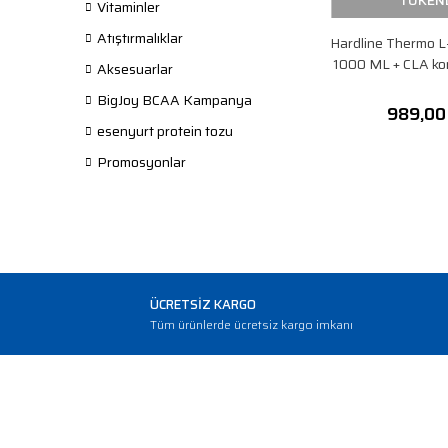
TÜKEN
Vitaminler
Atıştırmalıklar
Hardline Thermo L-
1000 ML + CLA k
Aksesuarlar
BigJoy BCAA Kampanya
989,00
esenyurt protein tozu
Promosyonlar
ÜCRETSİZ KARGO
Tüm ürünlerde ücretsiz kargo imkanı