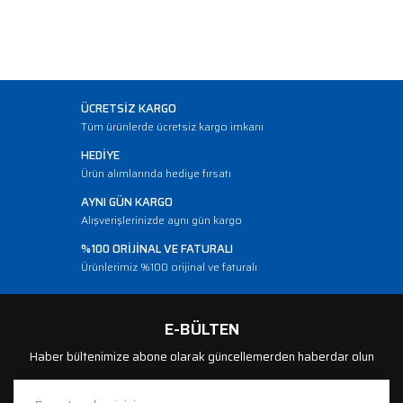
ÜCRETSİZ KARGO
Tüm ürünlerde ücretsiz kargo imkanı
HEDİYE
Ürün alımlarında hediye fırsatı
AYNI GÜN KARGO
Alışverişlerinizde aynı gün kargo
%100 ORİJİNAL VE FATURALI
Ürünlerimiz %100 orijinal ve faturalı
E-BÜLTEN
Haber bültenimize abone olarak güncellemerden haberdar olun