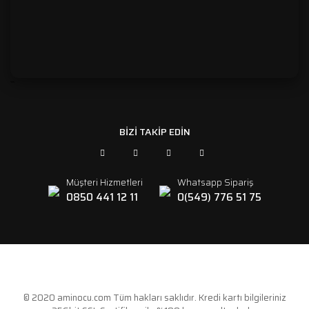
```
BİZİ TAKİP EDİN
Müşteri Hizmetleri
Whatsapp Sipariş
0850 441 12 11
0(549) 776 51 75
© 2020 aminocu.com Tüm hakları saklıdır. Kredi kartı bilgileriniz