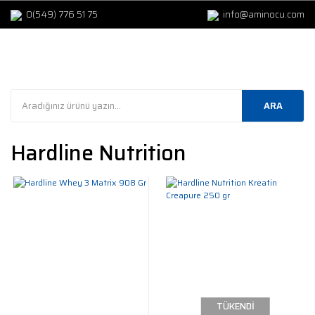
0(549) 776 51 75
info@aminocu.com
ARA
Hardline Nutrition
TÜKENDİ