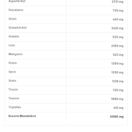
Aspartik Asit
2731 mg
Fenialanin
793 mg
Glisin
445 mg
Glutamik Asit
3432 mg
Histidin
535 mg
Lizin
2189 mg
Metiyonin
523 mg
Prolin
1399 mg
Serin
1390 mg
Sistin
508 mg
Tirozin
726 mg
Treonin
1880 mg
Triptofan
410 mg
Kreatin Monohidrat
2000 mg