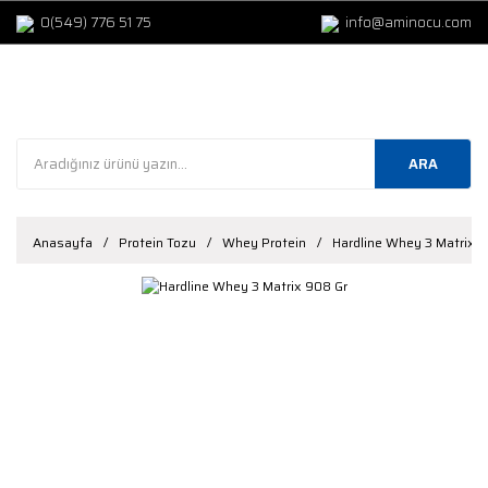
0(549) 776 51 75
info@aminocu.com
ARA
Anasayfa
Protein Tozu
Whey Protein
Hardline Whey 3 Matrix 