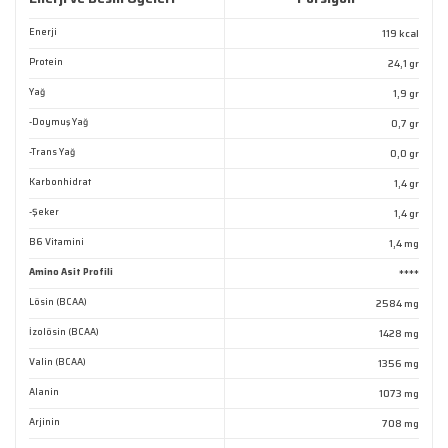
Ürün resmi kalitesiz, bozuk veya görüntülenemiyor.
Enerji
119 kcal
Ürün açıklamasında eksik bilgiler bulunuyor.
Protein
24,1 gr
Ürün bilgilerinde hatalar bulunuyor.
Yağ
1,9 gr
Ürün fiyatı diğer sitelerden daha pahalı.
-Doymuş Yağ
0,7 gr
Bu ürüne benzer farklı alternatifler olmalı.
-Trans Yağ
0,0 gr
Karbonhidrat
1,4 gr
-Şeker
1,4 gr
B6 Vitamini
1,4 mg
Amino Asit Profili
****
Gönder
Lösin (BCAA)
2584 mg
İzolösin (BCAA)
1428 mg
Valin (BCAA)
1356 mg
Alanin
1073 mg
Arjinin
708 mg