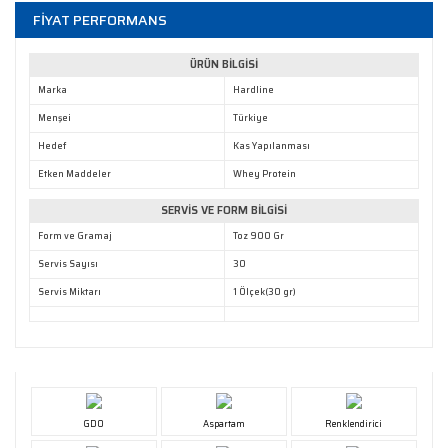
FİYAT PERFORMANS
ÜRÜN BİLGİSİ
Marka
Hardline
Menşei
Türkiye
Hedef
Kas Yapılanması
Etken Maddeler
Whey Protein
SERVİS VE FORM BİLGİSİ
Form ve Gramaj
Toz 900 Gr
Servis Sayısı
30
Servis Miktarı
1 Ölçek(30 gr)
GDO
Aspartam
Renklendirici