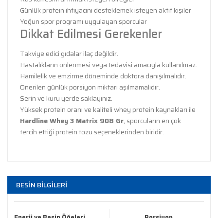
Günlük protein ihtiyacını desteklemek isteyen aktif kişiler
Yoğun spor programı uygulayan sporcular
Dikkat Edilmesi Gerekenler
Takviye edici gıdalar ilaç değildir.
Hastalıkların önlenmesi veya tedavisi amacıyla kullanılmaz.
Hamilelik ve emzirme döneminde doktora danışılmalıdır.
Önerilen günlük porsiyon miktarı aşılmamalıdır.
Serin ve kuru yerde saklayınız.
Yüksek protein oranı ve kaliteli whey protein kaynakları ile
Hardline Whey 3 Matrix 908 Gr
, sporcuların en çok
tercih ettiği protein tozu seçeneklerinden biridir.
Bu ürünün fiyat bilgisi, resim, ürün açıklamalarında ve
diğer konularda yetersiz gördüğünüz noktaları öneri
Bu ürüne ilk yorumu siz yapın!
BESİN BİLGİLERİ
formunu kullanarak tarafımıza iletebilirsiniz.
Görüş ve önerileriniz için teşekkür ederiz.
Yorum Yaz
Enerji ve Besin Öğeleri
Porsiyon