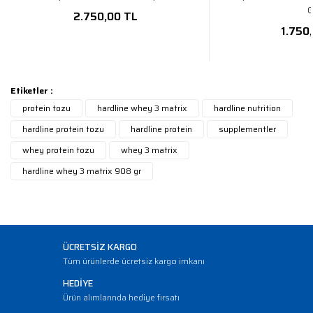
G
2.750,00 TL
1.750
Etiketler :
protein tozu
hardline whey 3 matrix
hardline nutrition
hardline protein tozu
hardline protein
supplementler
whey protein tozu
whey 3 matrix
hardline whey 3 matrix 908 gr
ÜCRETSİZ KARGO
Tüm ürünlerde ücretsiz kargo imkanı
HEDİYE
Ürün alımlarında hediye fırsatı