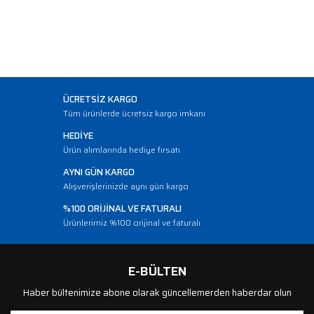
ÜCRETSİZ KARGO
Tüm ürünlerde ücretsiz kargo imkanı
HEDİYE
Ürün alımlarında hediye fırsatı
AYNI GÜN KARGO
Alışverişlerinizde aynı gün kargo
%100 ORİJİNAL VE FATURALI
Ürünlerimiz %100 orijinal ve faturalı
E-BÜLTEN
Haber bültenimize abone olarak güncellemerden haberdar olun