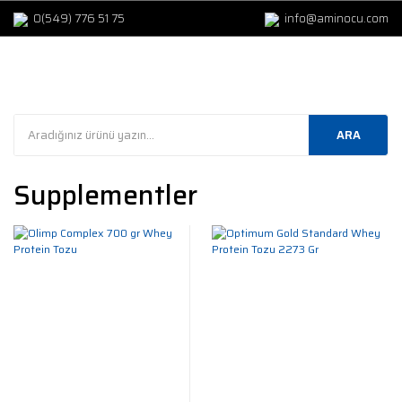
0(549) 776 51 75
info@aminocu.com
ARA
Supplementler