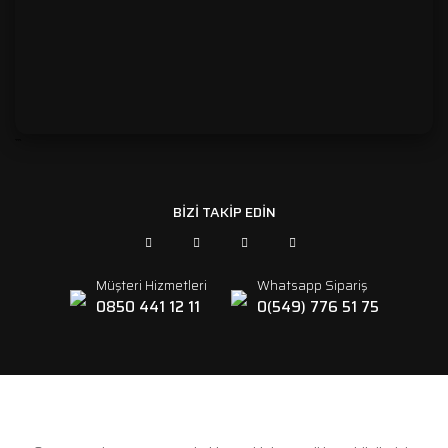
```
BİZİ TAKİP EDİN
Müşteri Hizmetleri
Whatsapp Sipariş
0850 441 12 11
0(549) 776 51 75