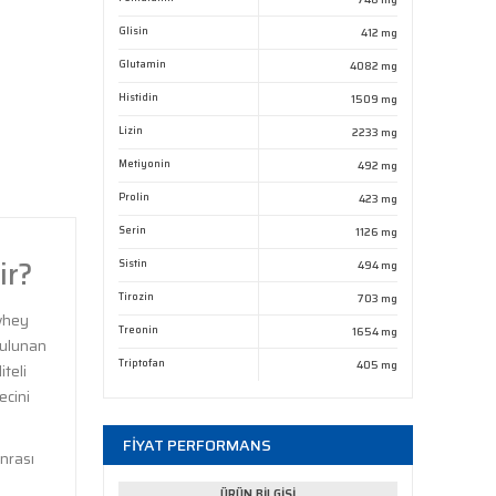
Glisin
412 mg
Glutamin
4082 mg
Histidin
1509 mg
Lizin
2233 mg
Metiyonin
492 mg
Prolin
423 mg
Serin
1126 mg
ir?
Sistin
494 mg
Tirozin
703 mg
 whey
Treonin
1654 mg
bulunan
Triptofan
405 mg
iteli
ecini
FİYAT PERFORMANS
onrası
ÜRÜN BİLGİSİ