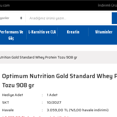
cu.com
İndirimli Ür
Performans Ve
L-Karnitin ve CLA
Kreatin
Vitaminler
Güç
trition Gold Standard Whey Protein Tozu 908 gr
Optimum Nutrition Gold Standard Whey P
Tozu 908 gr
Hediye Adet
1 Adet
SKT
10/2027
Havale
3.059,00 TL (%5,00 havale indirimi)