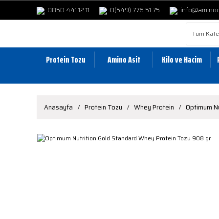
0850 441 12 11
0(549) 776 51 75
info@amino
Protein Tozu
Amino Asit
Kilo ve Hacim
Anasayfa
Protein Tozu
Whey Protein
Optimum Nu