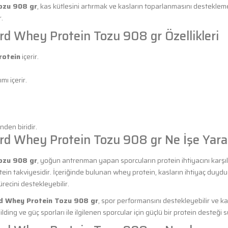
ozu 908 gr
, kas kütlesini artırmak ve kasların toparlanmasını desteklem
r.
d Whey Protein Tozu 908 gr Özellikleri
rotein
içerir.
mı içerir.
den biridir.
rd Whey Protein Tozu 908 gr Ne İşe Yara
ozu 908 gr
, yoğun antrenman yapan sporcuların protein ihtiyacını karş
otein takviyesidir. İçeriğinde bulunan whey protein, kasların ihtiyaç duyd
recini destekleyebilir.
d Whey Protein Tozu 908 gr
, spor performansını destekleyebilir ve k
ding ve güç sporları ile ilgilenen sporcular için güçlü bir protein desteği 