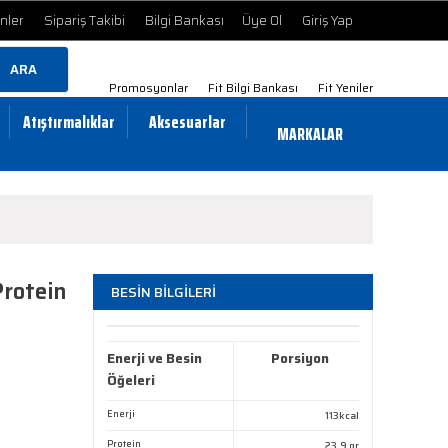
ünler
Sipariş Takibi
Bilgi Bankası
Üye Ol
Giriş Yap
ARA
Promosyonlar
Fit Bilgi Bankası
Fit Yeniler
Atıştırmalıklar
Aksesuarlar
MARKALAR
rotein
BESİN BİLGİLERİ
Enerji ve Besin
Porsiyon
Öğeleri
Enerji
113kcal
Protein
23,9 gr