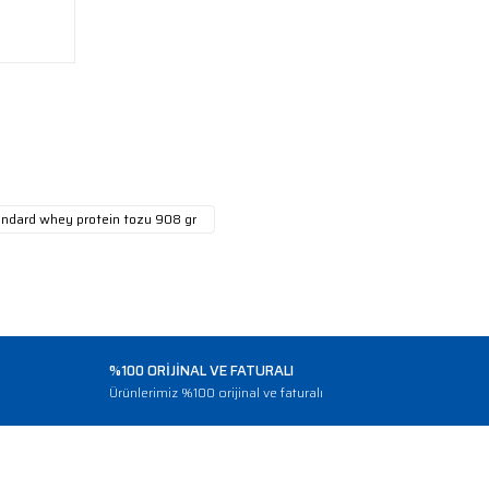
ndard whey protein tozu 908 gr
%100 ORİJİNAL VE FATURALI
o
Ürünlerimiz %100 orijinal ve faturalı