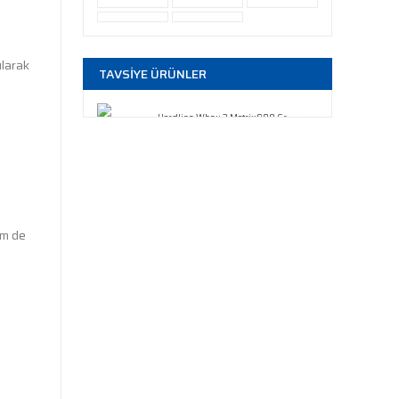
ılarak
TAVSİYE ÜRÜNLER
Hardline Whey 3 Matrix 908 Gr
3.099,00 TL
em de