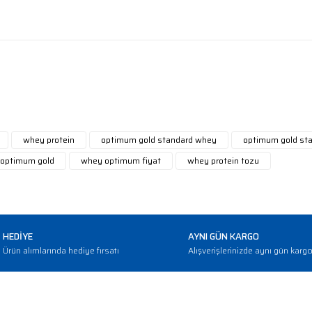
diğer konularda yetersiz gördüğünüz noktaları öneri formunu kullanarak
 ürüne ilk yorumu siz yapın!
Yorum Yaz
whey protein
optimum gold standard whey
optimum gold sta
optimum gold
whey optimum fiyat
whey protein tozu
HEDİYE
AYNI GÜN KARGO
Ürün alımlarında hediye fırsatı
Alışverişlerinizde aynı gün karg
E-BÜLTEN
Gönder