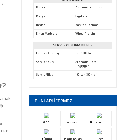
ek
Marka
Optimum Nutrition
Menşei
İngiltere
Hedef
Kas Yapılanması
Etken Maddeler
Whey Protein
SERVİS VE FORM BİLGİSİ
Form ve Gramaj
Toz 908 Gr
Servis Sayısı
Aromaya Göre
Değişiyor
Servis Miktarı
1 Ölçek(30,4 gr)
r?
ılamak
BUNLARI İÇERMEZ
uğu
as
GDO
Aspartam
Renklendirici
sunar.
Et Ürünü
Domuz Katkısı
Gluten