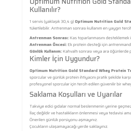
Optimum Nutrition Gold Standa
Kullanılır?
1 servis (yaklaşık 30,4 g)
Optimum Nutrition Gold St
tüketilebilir. Antrenman sonrası kullanım en yaygın tercih
Antrenman Sonrası:
Kas toparlanmasını desteklemek için
Antrenman Öncesi:
Ek protein desteği için antrenmanda
Günlük Kullanım:
Kahvaltı sonrası veya ara öğünlerde pro
Kimler İçin Uygundur?
Optimum Nutrition Gold Standard Whey Protein T
sporcular ve günlük protein ihtiyacını pratik şekilde ka
profesyonel sporcular için tercih edilen güvenilir bir wh
Saklama Koşulları ve Uyarılar
Takviye edici gıdalar normal beslenmenin yerine geçmez
İlaç değildir ve hastalıkların önlenmesi veya tedavisi ama
Önerilen günlük porsiyonu aşmayınız.
Çocukların ulaşamayacağı yerde saklayınız.