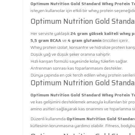
Optimum Nutrition Gold Standard Whey Protein T
isteyen kullanıcılar için etkili bir whey protein seçeneğidi
Optimum Nutrition Gold Standar
Her serviste yaklaşık
24 gram yüksek kaliteli whey p
5,5 gram BCAA
ve
4 gram glutamin
öncülleri içerir.
Whey protein izolat, konsantre ve hidrolize protein karışı
Düşük yağ ve düşük şeker oranına sahiptir.
Hızlı karışan formülü sayesinde kolay tüketim sağlar.
Antrenman sonrası kas toparlanmasını destekler.
Dünya çapında en çok tercih edilen whey protein serilerin
Optimum Nutrition Gold Standa
Optimum Nutrition Gold Standard Whey Protein T
ve kas gelişimini desteklemek amacıyla kullanılan bir pr
amino asitleri sağlayarak kas onarımını ve toparlanma sü
Düzenli kullanımda
Optimum Nutrition Gold Standar
kütlesinin korunmasına yardımcı olabilir. Fitness, bodybuil