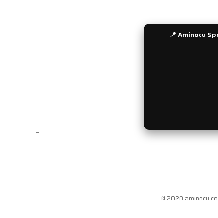
📍 Aminocu Spo
```
© 2020 aminocu.com 