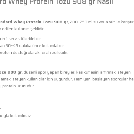
rd Whey Protein Tozu 908 gr Nasıl
andard Whey Protein Tozu 908 gr
, 200–250 ml su veya süt ile karıştır
 edilen kullanım şeklidir.
 1 servis tüketilebilir.
n 30–45 dakika önce kullanılabilir.
tein desteği olarak tercih edilebilir.
ozu 908 gr
, düzenli spor yapan bireyler, kas kütlesini artırmak isteyen
rşılamak isteyen kullanıcılar için uygundur. Hem yeni başlayan sporcular h
ey protein ürünüdür.
.
cıyla kullanılmaz.