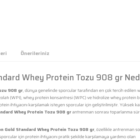
eri
Önerileriniz
ndard Whey Protein Tozu 908 gr Ned
ozu 908 gr
, dünya genelinde sporcular tarafından en çok tercih edilen
 izolatı (WPI), whey protein konsantresi (WPC) ve hidrolize whey protein 
in ihtiyacını karşılamak isteyen sporcular için geliştirilmiştir. Yüksek kal
andard Whey Protein Tozu 908 gr
antrenman sonrası toparlanma sür
on Gold Standard Whey Protein Tozu 908 gr
, özellikle antrenman s
porcular için protein ihtiyacını pratik şekilde karşılamaya yardımcı olan