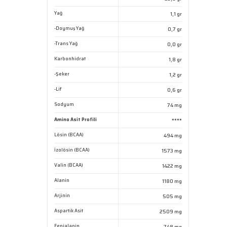
Yağ
1,1 gr
-Doymuş Yağ
0,7 gr
-Trans Yağ
0,0 gr
Karbonhidrat
1,8 gr
-Şeker
1,2 gr
-Lif
0,6 gr
Sodyum
74 mg
Amino Asit Profili
****
Lösin (BCAA)
494 mg
İzolösin (BCAA)
1573 mg
Valin (BCAA)
1422 mg
Alanin
1180 mg
Arjinin
505 mg
Aspartik Asit
2509 mg
Fenialanin
748 mg