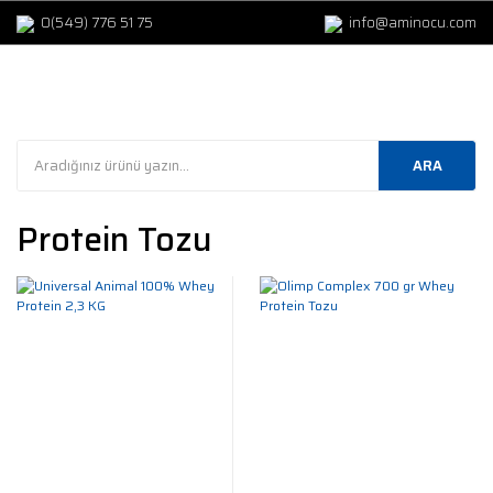
0(549) 776 51 75
info@aminocu.com
ARA
Protein Tozu