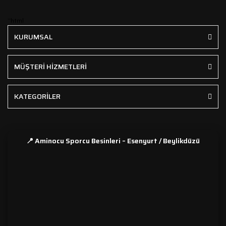
```html
KURUMSAL
MÜŞTERİ HİZMETLERİ
KATEGORİLER
📍 Aminocu Sporcu Besinleri – Esenyurt / Beylikdüzü